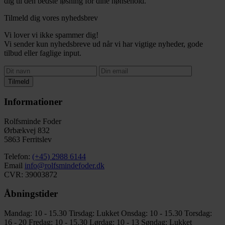
dig til den bedste løsning for dine hønsehold.
Tilmeld dig vores nyhedsbrev
Vi lover vi ikke spammer dig!
Vi sender kun nyhedsbreve ud når vi har vigtige nyheder, gode
tilbud eller faglige input.
Tilmeld
Informationer
Rolfsminde Foder
Ørbækvej 832
5863 Ferritslev
Telefon:
(+45) 2988 6144
Email
info@rolfsmindefoder.dk
CVR: 39003872
Åbningstider
Mandag: 10 - 15.30
Tirsdag: Lukket
Onsdag: 10 - 15.30
Torsdag:
16 - 20
Fredag: 10 - 15.30
Lørdag: 10 - 13
Søndag: Lukket