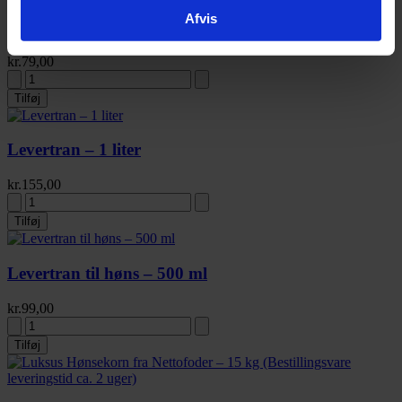
Hvedeklid – 12 kg (Bestillingsvare, leveringstid ca. 2
Afvis
uger)
kr.
79,00
Tilføj
Levertran – 1 liter
kr.
155,00
Tilføj
Levertran til høns – 500 ml
kr.
99,00
Tilføj