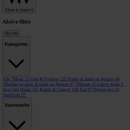
Filtrer & Sorter
0
Aktive filtre
Ryd alle
Kategorier
Alle Tilbud
32
Fugl & Fjerkræ
125
Foder til fugle og fjerkræ
64
Tilbehør og pleje til fugle og fjerkræ
67
Tilbehør til voliere-fugle
1
Hest
540
Hund
745
Kanin & Gnaver
136
Kat
97
Øvrige dyr
19
Stald/fold
97
Varemærke