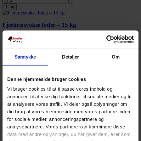
Tilføj
Fjerkræsvokse foder – 15 kg
kr.
105,00
Tilføj
Samtykke
Detaljer
Om
Foderærter fra Nettofoder – 15 kg
Denne hjemmeside bruger cookies
kr.
125,00
Vi bruger cookies til at tilpasse vores indhold og
Tilføj
annoncer, til at vise dig funktioner til sociale medier og til
at analysere vores trafik. Vi deler også oplysninger om
Foderbyg – 15 kg
din brug af vores hjemmeside med vores partnere inden
for sociale medier, annonceringspartnere og
kr.
65,00
analysepartnere. Vores partnere kan kombinere disse
data med andre oplysninger, du har givet dem, eller som
Tilføj