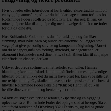
Hvis du leder efter hønsefoder af høj kvalitet, ekspertrådgivning og
en hyggelig atmosfære, så bør du helt klart tage et smut forbi os hos
Rolfsminde Foder i Rolfsted på Midtfyn. Her står jeg, Bitten, og
mine hjælpere klar til at hjælpe dig med at vælge det helt rette foder
for dig og dine dyr.
Hos Rolfsminde Foder mødes du af en afslappet og familiær
stemning, hvor både børn og hunde er velkomne. Vi lægger stor
vægt på at give personlig service og kompetent rådgivning. Uanset
om du har spørgsmål om fodring, dyrehold, management eller
økonomi i forbindelse med dine høns, så står Bitten klar til at hjælpe
eller finde en ekspert, der kan.
Udover det brede sortiment af hønsefoder som piller, Hannes
blandinger, korn og tilskud, kan du også finde det mest nødvendige
tilbehør, og har vi ikke det du måtte have brug for, kan vi bestille det
meste hjem til dig. Og skulle du have specielle ønsker eller behov, så
tilbyder Rolfsminde Foder fleksible “Klik og Hent”, så du kan
bestille dine varer online og hente døgnet rundt.
Så hvis du søger kvalitetshønsefoder, ekspertise og en hyggelig
oplevelse, så er Rolfsminde Foder det oplagte sted at besøge. Slå et
smut forbi butikken på Ørbækvej 832 i Ferritslev, og lad os guide