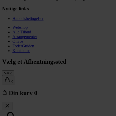
Nyttige links
Handelsbetingelser
Webshop
Alle Tilbud
Arrangementer
Om os
FoderGuiden
Kontakt os
Vælg et Afhentningssted
Vælg
0
Din kurv
0