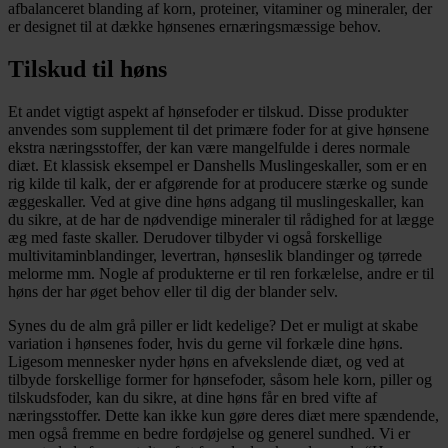
afbalanceret blanding af korn, proteiner, vitaminer og mineraler, der
er designet til at dække hønsenes ernæringsmæssige behov.
Tilskud til høns
Et andet vigtigt aspekt af hønsefoder er tilskud. Disse produkter
anvendes som supplement til det primære foder for at give hønsene
ekstra næringsstoffer, der kan være mangelfulde i deres normale
diæt. Et klassisk eksempel er Danshells Muslingeskaller, som er en
rig kilde til kalk, der er afgørende for at producere stærke og sunde
æggeskaller. Ved at give dine høns adgang til muslingeskaller, kan
du sikre, at de har de nødvendige mineraler til rådighed for at lægge
æg med faste skaller. Derudover tilbyder vi også forskellige
multivitaminblandinger, levertran, hønseslik blandinger og tørrede
melorme mm. Nogle af produkterne er til ren forkælelse, andre er til
høns der har øget behov eller til dig der blander selv.
Synes du de alm grå piller er lidt kedelige? Det er muligt at skabe
variation i hønsenes foder, hvis du gerne vil forkæle dine høns.
Ligesom mennesker nyder høns en afvekslende diæt, og ved at
tilbyde forskellige former for hønsefoder, såsom hele korn, piller og
tilskudsfoder, kan du sikre, at dine høns får en bred vifte af
næringsstoffer. Dette kan ikke kun gøre deres diæt mere spændende,
men også fremme en bedre fordøjelse og generel sundhed. Vi er