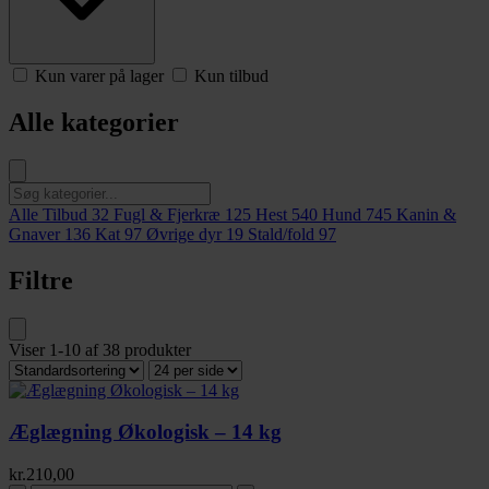
Kun varer på lager
Kun tilbud
Alle kategorier
Alle Tilbud
32
Fugl & Fjerkræ
125
Hest
540
Hund
745
Kanin &
Gnaver
136
Kat
97
Øvrige dyr
19
Stald/fold
97
Filtre
Viser
1-10
af
38
produkter
Æglægning Økologisk – 14 kg
kr.
210,00