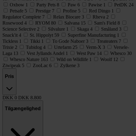
Oxbow
1
Party Pets
8
Paw
6
Pawise
1
PetDK
24
Petsafe
5
Prestige
7
Profine
5
Red Dingo
1
Regulator Complete
7
Relax Biocare
3
Rheva
2
Rosewood
4
RYOM
80
Salvana
15
Sam's Field
8
Science Selective
2
Silvalure
1
Skaga
4
Småland
3
Snack'it
4
St. Hippolyt
59
Superfine Manufacturing
1
Tickless
1
Tikki
1
To Gode Naboer
3
Treateaters
7
Trixie
2
Tubidog
4
Urtefarm
25
Verm-X
3
Versele-
Laga
13
Vest Jyllands Andel
1
West Paw
14
Whesco
30
Whesco Nature
163
Wild on Wildlife
1
Woolf
12
Ziwipeak
5
ZooLac
6
Zylkene
3
Pris
DKK
0
DKK
8.800
Tilgængelighed