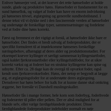
Enhver hønseejer ved, at det kræver det rette hønsefoder at holde
sunde, glade og produktive høns. Hønsefoder er fundamentet for en
sund hønseflok, og valget af foder kan have en enorm indvirkning
på hønsenes trivsel, æglægning og generelle sundhedstilstand. I
denne tekst vil vi dykke ned i den fascinerende verden af hønsefoder
og undersøge de forskellige typer, sammensætninger og fordelene
ved at fodre dine høns korrekt.
Først og fremmest er det vigtigt at forstå, at hønsefoder ikke bare er
hønsefoder. Der findes et bredt udvalg af foderprodukter, der er
specifikt formuleret til at imødekomme hønsenes forskellige
næringsbehov, afhængigt af deres alder og produktionsstadier. For
eksempel kræver kyllinger et særligt sammensat kyllingestartfoder,
også kaldet fjerkræsstartfoder eller kyllingefuldfoder, for at sikre
korrekt vækst og at foderet har en struktur kyllingerne kan spise og
udnytte. Efter ca. 28 dage kan de overgå til opvækst foder, også
kendt som fjerkræsvoksefoder. Høns, der netop er begyndt at lægge
æg, et æglægningsfoder for at understøtte deres æglægning.
Derudover har høns behov for kalk for at kunne danne skal omkring
æggene, her foreslår vi Danshell muslingeskaller.
Hønsefoder fås i mange former, hele korn som foderbyg, foderhvede
og foderærter til piller eller pellets. Der er altså mulighed for at
blande selv, eller vælge færdigeblandede produkter. Disse
færdigblandede foderprodukter indeholder normalt en nøje