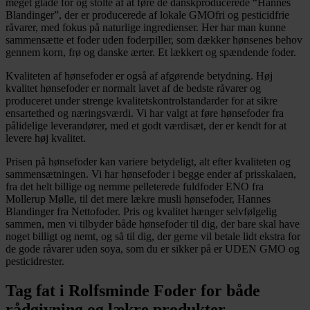
meget glade for og stolte af at føre de danskproducerede “Hannes
Blandinger”, der er producerede af lokale GMOfri og pesticidfrie
råvarer, med fokus på naturlige ingredienser. Her har man kunne
sammensætte et foder uden foderpiller, som dækker hønsenes behov
gennem korn, frø og danske ærter. Et lækkert og spændende foder.
Kvaliteten af hønsefoder er også af afgørende betydning. Høj
kvalitet hønsefoder er normalt lavet af de bedste råvarer og
produceret under strenge kvalitetskontrolstandarder for at sikre
ensartethed og næringsværdi. Vi har valgt at føre hønsefoder fra
pålidelige leverandører, med et godt værdisæt, der er kendt for at
levere høj kvalitet.
Prisen på hønsefoder kan variere betydeligt, alt efter kvaliteten og
sammensætningen. Vi har hønsefoder i begge ender af prisskalaen,
fra det helt billige og nemme pelleterede fuldfoder ENO fra
Mollerup Mølle, til det mere lækre musli hønsefoder, Hannes
Blandinger fra Nettofoder. Pris og kvalitet hænger selvfølgelig
sammen, men vi tilbyder både hønsefoder til dig, der bare skal have
noget billigt og nemt, og så til dig, der gerne vil betale lidt ekstra for
de gode råvarer uden soya, som du er sikker på er UDEN GMO og
pesticidrester.
Tag fat i Rolfsminde Foder for både
rådgivning og lækre produkter