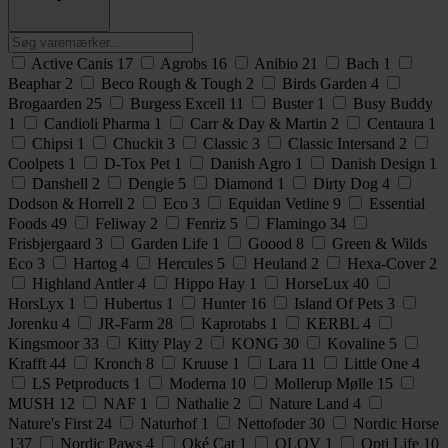
Active Canis
17
Agrobs
16
Anibio
21
Bach
1
Beaphar
2
Beco Rough & Tough
2
Birds Garden
4
Brogaarden
25
Burgess Excell
11
Buster
1
Busy Buddy
1
Candioli Pharma
1
Carr & Day & Martin
2
Centaura
1
Chipsi
1
Chuckit
3
Classic
3
Classic Intersand
2
Coolpets
1
D-Tox Pet
1
Danish Agro
1
Danish Design
1
Danshell
2
Dengie
5
Diamond
1
Dirty Dog
4
Dodson & Horrell
2
Eco
3
Equidan Vetline
9
Essential
Foods
49
Feliway
2
Fenriz
5
Flamingo
34
Frisbjergaard
3
Garden Life
1
Goood
8
Green & Wilds
Eco
3
Hartog
4
Hercules
5
Heuland
2
Hexa-Cover
2
Highland Antler
4
Hippo Hay
1
HorseLux
40
HorsLyx
1
Hubertus
1
Hunter
16
Island Of Pets
3
Jorenku
4
JR-Farm
28
Kaprotabs
1
KERBL
4
Kingsmoor
33
Kitty Play
2
KONG
30
Kovaline
5
Krafft
44
Kronch
8
Kruuse
1
Lara
11
Little One
4
LS Petproducts
1
Moderna
10
Mollerup Mølle
15
MUSH
12
NAF
1
Nathalie
2
Nature Land
4
Nature's First
24
Naturhof
1
Nettofoder
30
Nordic Horse
137
Nordic Paws
4
Oké Cat
1
OLOV
1
Opti Life
10