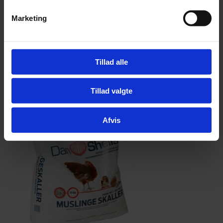
Marketing
Afskallet Solsikke – 14 kg
Tillad alle
kr.
329,00
Tilføj
Tillad valgte
Afvis