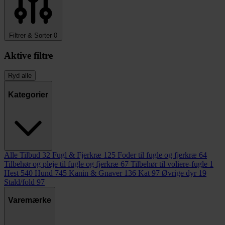
Filtrer & Sorter
0
Aktive filtre
Ryd alle
Kategorier
Alle Tilbud
32
Fugl & Fjerkræ
125
Foder til fugle og fjerkræ
64
Tilbehør og pleje til fugle og fjerkræ
67
Tilbehør til voliere-fugle
1
Hest
540
Hund
745
Kanin & Gnaver
136
Kat
97
Øvrige dyr
19
Stald/fold
97
Varemærke