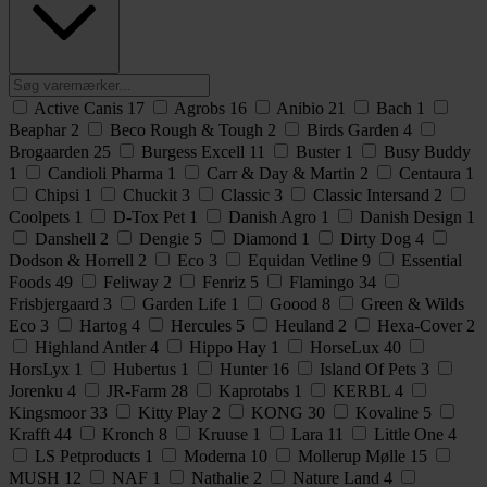
Active Canis
17
Agrobs
16
Anibio
21
Bach
1
Beaphar
2
Beco Rough & Tough
2
Birds Garden
4
Brogaarden
25
Burgess Excell
11
Buster
1
Busy Buddy
1
Candioli Pharma
1
Carr & Day & Martin
2
Centaura
1
Chipsi
1
Chuckit
3
Classic
3
Classic Intersand
2
Coolpets
1
D-Tox Pet
1
Danish Agro
1
Danish Design
1
Danshell
2
Dengie
5
Diamond
1
Dirty Dog
4
Dodson & Horrell
2
Eco
3
Equidan Vetline
9
Essential
Foods
49
Feliway
2
Fenriz
5
Flamingo
34
Frisbjergaard
3
Garden Life
1
Goood
8
Green & Wilds
Eco
3
Hartog
4
Hercules
5
Heuland
2
Hexa-Cover
2
Highland Antler
4
Hippo Hay
1
HorseLux
40
HorsLyx
1
Hubertus
1
Hunter
16
Island Of Pets
3
Jorenku
4
JR-Farm
28
Kaprotabs
1
KERBL
4
Kingsmoor
33
Kitty Play
2
KONG
30
Kovaline
5
Krafft
44
Kronch
8
Kruuse
1
Lara
11
Little One
4
LS Petproducts
1
Moderna
10
Mollerup Mølle
15
MUSH
12
NAF
1
Nathalie
2
Nature Land
4