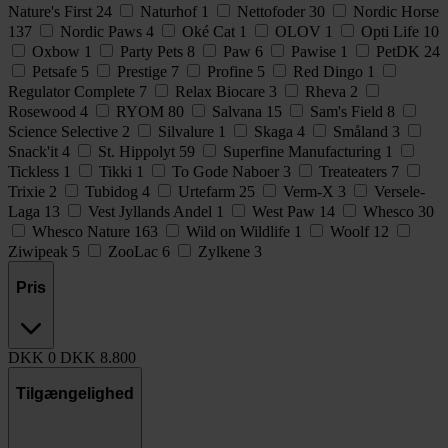
Nature's First
24
Naturhof
1
Nettofoder
30
Nordic Horse
137
Nordic Paws
4
Oké Cat
1
OLOV
1
Opti Life
10
Oxbow
1
Party Pets
8
Paw
6
Pawise
1
PetDK
24
Petsafe
5
Prestige
7
Profine
5
Red Dingo
1
Regulator Complete
7
Relax Biocare
3
Rheva
2
Rosewood
4
RYOM
80
Salvana
15
Sam's Field
8
Science Selective
2
Silvalure
1
Skaga
4
Småland
3
Snack'it
4
St. Hippolyt
59
Superfine Manufacturing
1
Tickless
1
Tikki
1
To Gode Naboer
3
Treateaters
7
Trixie
2
Tubidog
4
Urtefarm
25
Verm-X
3
Versele-
Laga
13
Vest Jyllands Andel
1
West Paw
14
Whesco
30
Whesco Nature
163
Wild on Wildlife
1
Woolf
12
Ziwipeak
5
ZooLac
6
Zylkene
3
Pris
DKK
0
DKK
8.800
Tilgængelighed