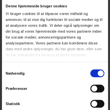
kr.
210,00
Denne hjemmeside bruger cookies
Vi bruger cookies til at tilpasse vores indhold og
Tilføj
annoncer, til at vise dig funktioner til sociale medier og til
at analysere vores trafik. Vi deler også oplysninger om
Afskallede Solsikke – 3 kg
din brug af vores hjemmeside med vores partnere inden
for sociale medier, annonceringspartnere og
kr.
99,00
analysepartnere. Vores partnere kan kombinere disse
data med andre oplysninger, du har givet dem, eller som
Tilføj
de har indsamlet fra din brug af deres tjenester.
Samtykkevalg
Nødvendig
Præferencer
Statistik