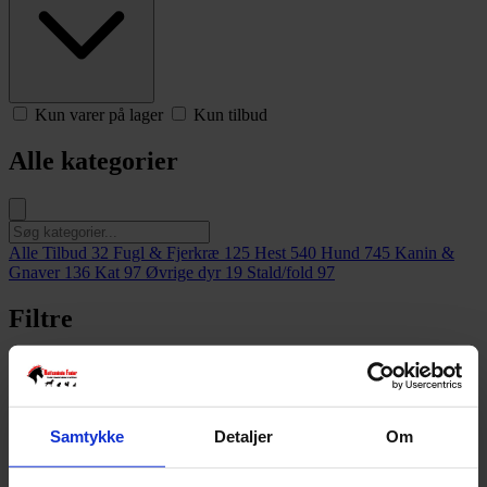
Kun varer på lager
Kun tilbud
Alle kategorier
Alle Tilbud
32
Fugl & Fjerkræ
125
Hest
540
Hund
745
Kanin &
Gnaver
136
Kat
97
Øvrige dyr
19
Stald/fold
97
Filtre
Viser
1-10
af
64
produkter
Samtykke
Detaljer
Om
Æglægning Økologisk – 14 kg