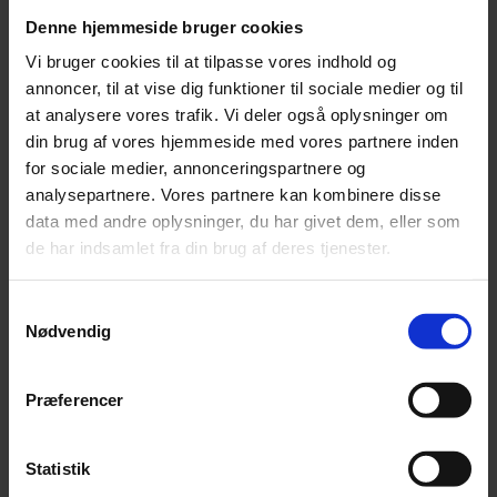
OBS!
Dette er en bestillingsvare
Denne hjemmeside bruger cookies
Vi bruger cookies til at tilpasse vores indhold og
Tilføj til kurv
annoncer, til at vise dig funktioner til sociale medier og til
Varenummer:
104901
Varekategori:
Foder til fugle og fjerkræ
,
Fugl & Fjerkræ
,
Hest
,
at analysere vores trafik. Vi deler også oplysninger om
Hestefoder
,
Hønsefoder
,
Lucerne, græs og fiberprodukter
din brug af vores hjemmeside med vores partnere inden
Varebeskrivelse
Produktinformation
for sociale medier, annonceringspartnere og
Hvedeklid fra Vestjyllands andel.
analysepartnere. Vores partnere kan kombinere disse
data med andre oplysninger, du har givet dem, eller som
SKU
104901
de har indsamlet fra din brug af deres tjenester.
Weight
13 kg
Relaterede produkter
Samtykkevalg
Nødvendig
Præferencer
Statistik