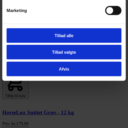
Marketing
Tillad alle
Tillad valgte
Dengie Meadow Lite - 15 kg
Pris:
kr.
245,00
Afvis
Tilføj til kurv
HorseLux Snittet Græs - 12 kg
Pris:
kr.
179,00