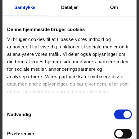
Hestefoder
,
Hønsefoder
,
Korn
Samtykke
Detaljer
Om
Varebeskrivelse
Produktinformation
100 % Foderærter der er valset så alle fugle kan spise dem
Denne hjemmeside bruger cookies
Dyrket på sydsjælland – testet fri for pesticider
Vi bruger cookies til at tilpasse vores indhold og
Perfekt og økonomisk proteinkilde til høns
annoncer, til at vise dig funktioner til sociale medier og til
SKU
24160853
at analysere vores trafik. Vi deler også oplysninger om
Weight
16 kg
din brug af vores hjemmeside med vores partnere inden
for sociale medier, annonceringspartnere og
Relaterede produkter
analysepartnere. Vores partnere kan kombinere disse
data med andre oplysninger, du har givet dem, eller som
de har indsamlet fra din brug af deres tjenester.
St. Hippolyt MicroVital - 3 kg
Samtykkevalg
Pris:
kr.
565,00
Nødvendig
Præferencer