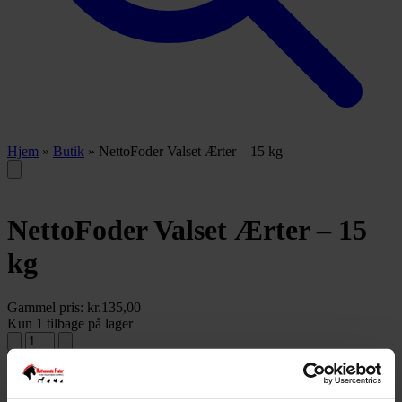
Hjem
»
Butik
»
NettoFoder Valset Ærter – 15 kg
NettoFoder Valset Ærter – 15
kg
Gammel pris:
kr.
135,00
Kun 1 tilbage på lager
Tilføj til kurv
Varenummer:
24160853
Varekategori:
Foder til fugle og fjerkræ
,
Fugl & Fjerkræ
,
Hest
,