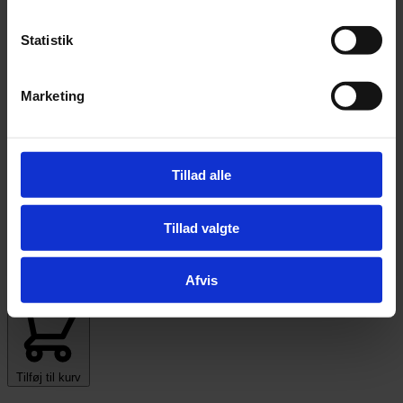
Tilføj til kurv
Statistik
Horselux Plus 15 kg (Bestillingsvare leveringstid ca.
2 uger)
Marketing
Pris:
kr.
219,00
Tillad alle
Tilføj til kurv
Tillad valgte
Sort Havre - 12 kg
Afvis
Pris:
kr.
79,00
Tilføj til kurv