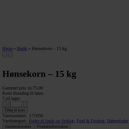
Hjem
»
Butik
»
Hønsekorn – 15 kg
Hønsekorn – 15 kg
Gammel pris:
kr.
75,00
Korn blanding til høns.
5 på lager
Tilføj til kurv
Varenummer:
171050
Varekategori:
Foder til fugle og fjerkræ
,
Fugl & Fjerkræ
,
Hønsefoder
Varebeskrivelse
Produktinformation