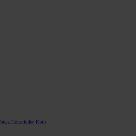
foder
,
Hønsefoder
,
Korn