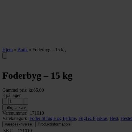
Hjem
»
Butik
»
Foderbyg – 15 kg
Foderbyg – 15 kg
Gammel pris:
kr.
65,00
8 på lager
Tilføj til kurv
Varenummer:
171010
Varekategori:
Foder til fugle og fjerkræ
,
Fugl & Fjerkræ
,
Hest
,
Heste
Varebeskrivelse
Produktinformation
SKU
171010