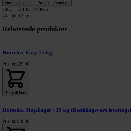
Varebeskrivelse
Produktinformation
SKU
5713534700005
Weight
0,3 kg
Relaterede produkter
Horselux Easy 15 kg
Pris:
kr.
239,00
Tilføj til kurv
Horselux Majsflager - 15 kg (Bestillingsvare leveringst
Pris:
kr.
179,00