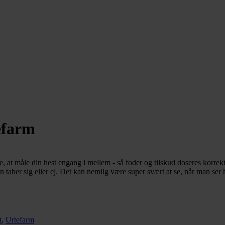
efarm
e, at måle din hest engang i mellem - så foder og tilskud doseres korre
 taber sig eller ej. Det kan nemlig være super svært at se, når man ser 
t
,
Urtefarm