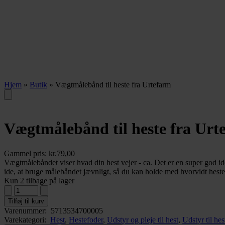
Hjem
»
Butik
»
Vægtmålebånd til heste fra Urtefarm
Vægtmålebånd til heste fra Urt
Gammel pris:
kr.
79,00
Vægtmålebåndet viser hvad din hest vejer - ca. Det er en super god id
ide, at bruge målebåndet jævnligt, så du kan holde med hvorvidt hesten
Kun 2 tilbage på lager
Tilføj til kurv
Varenummer:
5713534700005
Varekategori:
Hest
,
Hestefoder
,
Udstyr og pleje til hest
,
Udstyr til hes