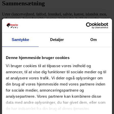
Sammensætning
Urter (lancetvejbred, følfod, fennikel, salvie, katost, islandsk mos,
pebermynte, brændenælde, timian, koriander, bukkehornsfrø, anis)
50 %, snittet lucerne, malt, hvedeklid, havreskalklid, majskim,
esparsette*, kalciumcarbonat (marint og mineralsk), frugtfibre
(æbler, druer), roefibre, koldpressede olier (hørfrø, solsikke),
natriumchlorid, havalgemel, magnesiumoxid, sortkommen
Samtykke
Detaljer
Om
*økologisk
Deklaration
Denne hjemmeside bruger cookies
Råprotein 10 %
Vi bruger cookies til at tilpasse vores indhold og
Råfedt 6.8 %
annoncer, til at vise dig funktioner til sociale medier og til
Råfibre 15 %
at analysere vores trafik. Vi deler også oplysninger om
Råaske 13 %
Calcium 1.9 %
din brug af vores hjemmeside med vores partnere inden
Fosfor 0.4 %
for sociale medier, annonceringspartnere og
Magnesium 0.4 %
analysepartnere. Vores partnere kan kombinere disse
Natrium 0.6 %
data med andre oplysninger, du har givet dem, eller som
Ernæringsfysiologiske tilsætningsstoffer / kg
de har indsamlet fra din brug af deres tjenester.