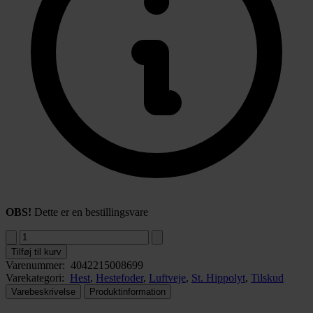
OBS!
Dette er en bestillingsvare
Tilføj til kurv
Varenummer:
4042215008699
Varekategori:
Hest
,
Hestefoder
,
Luftveje
,
St. Hippolyt
,
Tilskud
Varebeskrivelse
Produktinformation