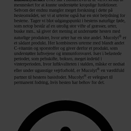
mennesket for at kunne understøtte kropslige funktioner.
Selvom der endnu mangler meget forskning i dette på
hesteområdet, ser vi at urterne også har en stor betydning for
hestene. Tager vi blot udgangspunkt i hestens naturlige føde,
som netop består af en utrolig stor vifte af græsser, urter,
buske mm., så giver det mening at understøtte hesten med
®
naturlige produkter, hvor urter har en stor andel. Mucolyt
er
et sådant produkt. Her kombineres urterne med blandt andet
C-vitamin og sporstoffer og giver derfor et produkt, som
understøtter luftvejene og immunforsvaret. Især i belastede
perioder, som pelsskifte, boksro, meget indetid i
vinterperioden, hvor luftkvaliteten i stalden, måske er nedsat
®
eller under ugunstige vejrforhold, er Mucolyt
en værdifuld
®
partner til hestens basisfoder. Mucolyt
er velegnet til
permanent fodring, hvis hesten har behov for det.