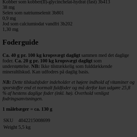
Kobber som kobber(II)-glycinchelat-hydrat (fast) 3b413
38 mg
Selen som natriumselenit 3b801
0,9 mg
Jod som calciumiodat vandfri 3b202
1,30 mg
Foderguide
Ca. 40 g pr. 100 kg kropsvægt dagligt
sammen med det daglige
foder.
Ca. 20 g pr. 100 kg kropsvægt dagligt
som
understøttelse.
NB:
Ikke tilstrækkelig som fulddækkende
mineraltilskud. Kan udfodres på daglig basis.
NB:
Dette tilskudsfoder indeholder et højere indhold af vitaminer og
sporstoffer end et normalt fuldfoder og må derfor kun udgøre 25,8
% af hestens daglige foder (inkl. hø). Overhold venligst
fodringsanvisningen.
1 målebæger = ca. 130 g
SKU
4042215008699
Weight
5,5 kg