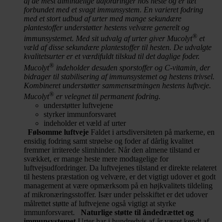
af de mest almindelige udfordringer hos heste og er tæt
forbundet med et svagt immunsystem. En varieret fodring
med et stort udbud af urter med mange sekundære
plantestoffer understøtter hestens velvære generelt og
®
immunsystemet. Med sit udvalg af urter giver Mucolyt
et
væld af disse sekundære plantestoffer til hesten. De udvalgte
kvalitetsurter er et værdifuldt tilskud til det daglige foder.
®
Mucolyt
indeholder desuden sporstoffer og C-vitamin, der
bidrager til stabilisering af immunsystemet og hestens trivsel.
Kombineret understøtter sammensætningen hestens luftveje.
®
Mucolyt
er velegnet til permanent fodring.
understøtter luftvejene
styrker immunforsvaret
indeholder et væld af urter
Følsomme luftveje
Faldet i artsdiversiteten på markerne, en
ensidig fodring samt strøelse og foder af dårlig kvalitet
fremmer irriterede slimhinder. Når den almene tilstand er
svækket, er mange heste mere modtagelige for
luftvejsudfordringer. Da luftvejenes tilstand er direkte relateret
til hestens præstation og velvære, er det vigtigt udover et godt
management at være opmærksom på en højkvalitets tildeling
af mikronæringsstoffer. Især under pelsskiftet er det udover
målrettet støtte af luftvejene også vigtigt at styrke
immunforsvaret.
Naturlige støtte til åndedrættet og
immunsystemet
Urter har i hundredvis af år været kendt af