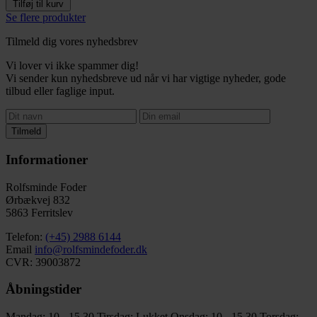
Tilføj til kurv
Se flere produkter
Tilmeld dig vores nyhedsbrev
Vi lover vi ikke spammer dig!
Vi sender kun nyhedsbreve ud når vi har vigtige nyheder, gode
tilbud eller faglige input.
Tilmeld
Informationer
Rolfsminde Foder
Ørbækvej 832
5863 Ferritslev
Telefon:
(+45) 2988 6144
Email
info@rolfsmindefoder.dk
CVR: 39003872
Åbningstider
Mandag: 10 - 15.30
Tirsdag: Lukket
Onsdag: 10 - 15.30
Torsdag: