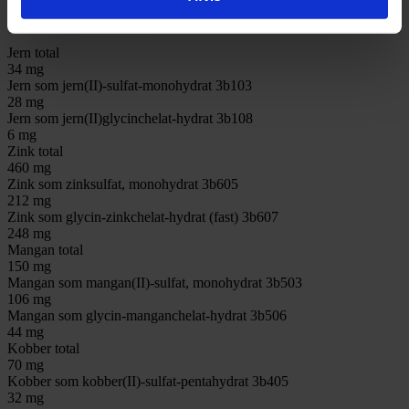
Sporstoffer pr. kg
Jern total
34 mg
Jern som jern(II)-sulfat-monohydrat 3b103
28 mg
Jern som jern(II)glycinchelat-hydrat 3b108
6 mg
Zink total
460 mg
Zink som zinksulfat, monohydrat 3b605
212 mg
Zink som glycin-zinkchelat-hydrat (fast) 3b607
248 mg
Mangan total
150 mg
Mangan som mangan(II)-sulfat, monohydrat 3b503
106 mg
Mangan som glycin-manganchelat-hydrat 3b506
44 mg
Kobber total
70 mg
Kobber som kobber(II)-sulfat-pentahydrat 3b405
32 mg