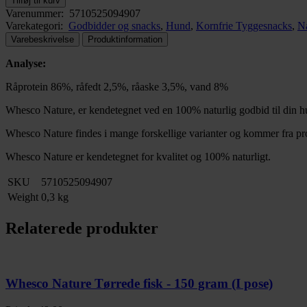
Tilføj til kurv
Varenummer:
5710525094907
Varekategori:
Godbidder og snacks
,
Hund
,
Kornfrie Tyggesnacks
,
Na
Varebeskrivelse
Produktinformation
Analyse:
Råprotein 86%, råfedt 2,5%, råaske 3,5%, vand 8%
Whesco Nature, er kendetegnet ved en 100% naturlig godbid til din h
Whesco Nature findes i mange forskellige varianter og kommer fra pr
Whesco Nature er kendetegnet for kvalitet og 100% naturligt.
SKU
5710525094907
Weight
0,3 kg
Relaterede produkter
Whesco Nature Tørrede fisk - 150 gram (I pose)