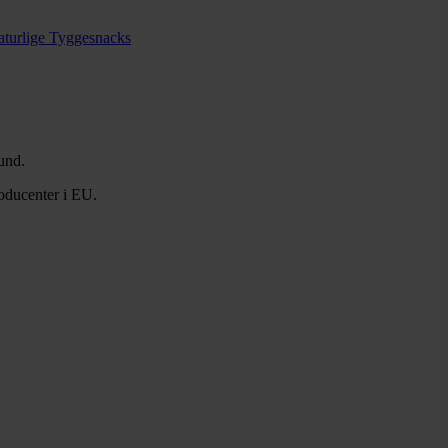
turlige Tyggesnacks
und.
oducenter i EU.