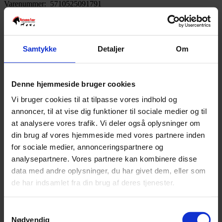
Varenummer:
5710525091791
Varekategori:
Godbidder og snacks
,
Hund
,
Kornfrie Tyggesnacks
,
Naturlige Tyggesnacks
Varebeskrivelse
Produktinformation
Samtykke
Detaljer
Om
Oksekallun
100% okse.
Kan have en positiv indflydelse på tarmfloraen.
Denne hjemmeside bruger cookies
Vi bruger cookies til at tilpasse vores indhold og
Analyse:
annoncer, til at vise dig funktioner til sociale medier og til
at analysere vores trafik. Vi deler også oplysninger om
Råprotein 40,5%, Råfedt 9,7%, Råaske 2,05%
din brug af vores hjemmeside med vores partnere inden
SKU
5710525091791
for sociale medier, annonceringspartnere og
Weight
0,3 kg
analysepartnere. Vores partnere kan kombinere disse
data med andre oplysninger, du har givet dem, eller som
Relaterede produkter
de har indsamlet fra din brug af deres tjenester.
Samtykkevalg
Tørret oksehud med pels - 250 gram
Nødvendig