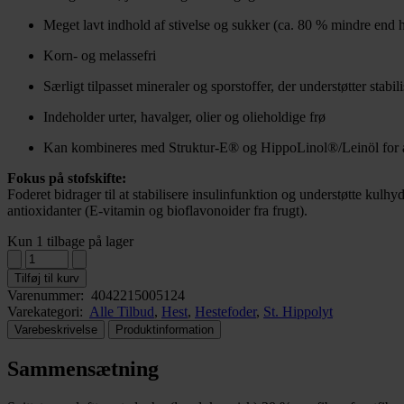
Meget lavt indhold af stivelse og sukker (ca. 80 % mindre end 
Korn- og melassefri
Særligt tilpasset mineraler og sporstoffer, der understøtter stabil
Indeholder urter, havalger, olier og olieholdige frø
Kan kombineres med Struktur-E® og HippoLinol®/Leinöl for at 
Fokus på stofskifte:
Foderet bidrager til at stabilisere insulinfunktion og understøtte kulh
antioxidanter (E-vitamin og bioflavonoider fra frugt).
Kun 1 tilbage på lager
Tilføj til kurv
Varenummer:
4042215005124
Varekategori:
Alle Tilbud
,
Hest
,
Hestefoder
,
St. Hippolyt
Varebeskrivelse
Produktinformation
Sammensætning