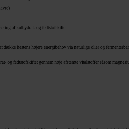
havre)
isering af kulhydrat- og fedtstofskiftet
dække hestens højere energibehov via naturlige olier og fermenterbar
ydrat- og fedtstofskiftet gennem nøje afstemte vitalstoffer såsom magnes