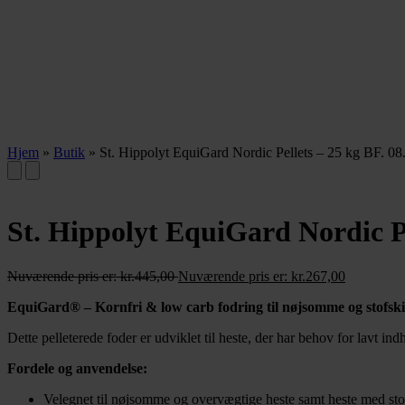
Hjem
»
Butik
»
St. Hippolyt EquiGard Nordic Pellets – 25 kg BF. 08
St. Hippolyt EquiGard Nordic Pe
Nuværende pris er:
kr.
445,00
Nuværende pris er:
kr.
267,00
EquiGard® – Kornfri & low carb fodring til nøjsomme og stofski
Dette pelleterede foder er udviklet til heste, der har behov for lavt in
Fordele og anvendelse:
Velegnet til nøjsomme og overvægtige heste samt heste med sto