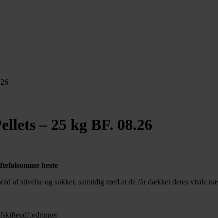
.26
llets – 25 kg BF. 08.26
ftefølsomme heste
dhold af stivelse og sukker, samtidig med at de får dækket deres vitale næ
fskifteudfordringer