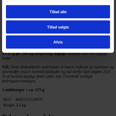
Kobber som kobber(II)-glycinchelat-hydrat (fast) 3b413
106 mg
Tillad alle
Teknologiske tilsætningsstoffer
Tillad valgte
Kiselgur (diatoméjord, renset) E551c
24.400 mg
Foderguide
Afvis
15-25 g pr. 100 kg kropsvægt dagligt
sammen med det daglige
foder
NB:
Dette tilskudsfoder indeholder et højere indhold af vitaminer og
sporstoffer end et normalt fuldfoder og må derfor kun udgøre 23,6
% af hestens daglige foder (inkl. hø). Overhold venligst
fodringsanvisningen.
1 målebæger = ca. 125 g
SKU
4042215120070
Weight
3,5 kg