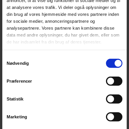
annoncer, til at vise dig funktioner til sociale medier og til
Råprotein 16.7 %
at analysere vores trafik. Vi deler også oplysninger om
Råfedt 14.7 %
Råfibre 9 %
din brug af vores hjemmeside med vores partnere inden
Råaske 9.7 %
for sociale medier, annonceringspartnere og
Calcium 1.2 %
analysepartnere. Vores partnere kan kombinere disse
Fosfor 0.5 %
Magnesium 0.4 %
data med andre oplysninger, du har givet dem, eller som
Natrium 0.5 %
de har indsamlet fra din brug af deres tjenester.
Ernæringsfysiologiske tilsætningsstoffer / kg
Samtykkevalg
Vitamin B1 3a821
Nødvendig
970 mg
Vitamin B2 3a825i
1.950 mg
Præferencer
Vitamin B6 3a831
970 mg
Statistik
Sporstoffer pr. kg
Zink som glycin-zinkchelat-hydrat (fast) 3b607
350 mg
Marketing
Mangan som glycin-manganchelat-hydrat 3b506
100 mg