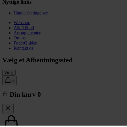
Nyttige links
Handelsbetingelser
Webshop
Alle Tilbud
Arrangementer
Om os
FoderGuiden
Kontakt os
Vælg et Afhentningssted
Vælg
0
Din kurv
0