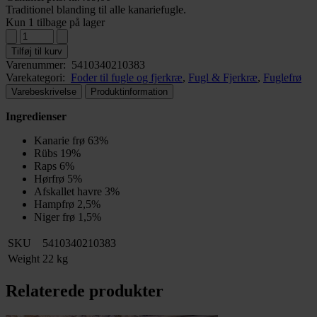
Traditionel blanding til alle kanariefugle.
Kun 1 tilbage på lager
Tilføj til kurv
Varenummer:
5410340210383
Varekategori:
Foder til fugle og fjerkræ
,
Fugl & Fjerkræ
,
Fuglefrø
Varebeskrivelse
Produktinformation
Ingredienser
Kanarie frø 63%
Rübs 19%
Raps 6%
Hørfrø 5%
Afskallet havre 3%
Hampfrø 2,5%
Niger frø 1,5%
SKU
5410340210383
Weight
22 kg
Relaterede produkter