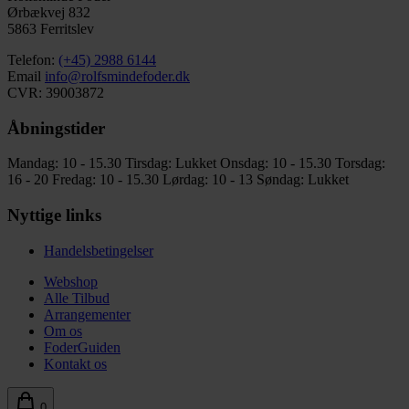
Ørbækvej 832
5863 Ferritslev
Telefon:
(+45) 2988 6144
Email
info@rolfsmindefoder.dk
CVR: 39003872
Åbningstider
Mandag: 10 - 15.30
Tirsdag: Lukket
Onsdag: 10 - 15.30
Torsdag:
16 - 20
Fredag: 10 - 15.30
Lørdag: 10 - 13
Søndag: Lukket
Nyttige links
Handelsbetingelser
Webshop
Alle Tilbud
Arrangementer
Om os
FoderGuiden
Kontakt os
0