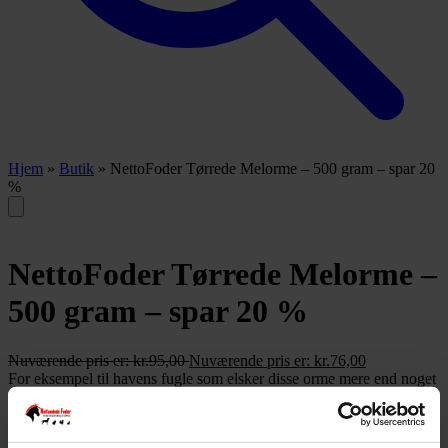
Hjem
»
Butik
»
NettoFoder Tørrede Melorme – 500 gram – spar 20
%
NettoFoder Tørrede Melorme –
500 gram – spar 20 %
Nuværende pris er:
kr.
95,00
Nuværende pris er:
kr.
76,00
For eksempel til havens fugle som elsker disse orme mere end noget
andet! Ikke et fuldfoder, gives ved siden af fuldfoder.
21 på lager