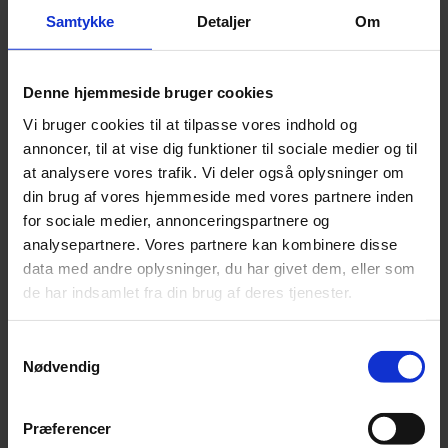
Tilføj til kurv
Samtykke
Detaljer
Om
Varenummer:
9776649
Varekategori:
Alle Tilbud
,
Foder til fugle og fjerkræ
,
Fugl &
Fjerkræ
,
Fuglefrø
,
Vildtfuglefrø
Varebeskrivelse
Produktinformation
Denne hjemmeside bruger cookies
Tørrede Melorme
Vi bruger cookies til at tilpasse vores indhold og
Opbevares tørt og mørkt. Holdbar 3 måneder efter åbning og uåbnet
annoncer, til at vise dig funktioner til sociale medier og til
Analytiske bestanddele: Råprotein 52,7 %, Fedt 32,8 %, Fibre 17,1
% og Råaske 3,2 %
at analysere vores trafik. Vi deler også oplysninger om
din brug af vores hjemmeside med vores partnere inden
SKU
9776649
for sociale medier, annonceringspartnere og
Weight
0,9 kg
analysepartnere. Vores partnere kan kombinere disse
data med andre oplysninger, du har givet dem, eller som
Relaterede produkter
de har indsamlet fra din brug af deres tjenester.
Samtykkevalg
Hønsefuldfoder ENO - 15 kg
Nødvendig
Pris:
kr.
100,00
Præferencer