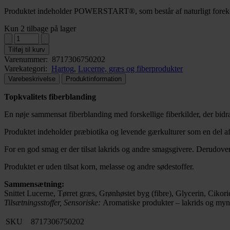
Produktet indeholder POWERSTART®, som består af naturligt foreko
Kun 2 tilbage på lager
Tilføj til kurv
Varenummer:
8717306750202
Varekategori:
Hartog
,
Lucerne, græs og fiberprodukter
Varebeskrivelse
Produktinformation
Topkvalitets fiberblanding
En nøje sammensat fiberblanding med forskellige fiberkilder, der bidra
Produktet indeholder præbiotika og levende gærkulturer som en del 
For en god smag er der tilsat lakrids og andre smagsgivere. Derudover
Produktet er uden tilsat korn, melasse og andre sødestoffer.
Sammensætning:
Snittet Lucerne, Tørret græs, Grønhøstet byg (fibre), Glycerin, Ciko
Tilsætningsstoffer, Sensoriske:
Aromatiske produkter – lakrids og myn
SKU
8717306750202