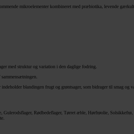
mmende mikroelementer kombineret med præbiotika, levende gærkultu
ger med struktur og variation i den daglige fodring.
af sammensætningen.
 indeholder blandingen frugt og grøntsager, som bidrager til smag og va
rie, Gulerodsflager, Rødbedeflager, Tørret æble, Hørfrøolie, Solsikkef
te.