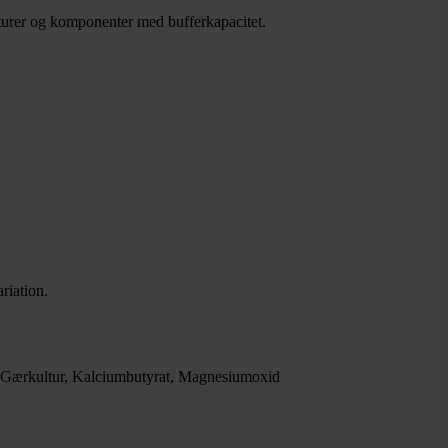
rer og komponenter med bufferkapacitet.
riation.
rø, Gærkultur, Kalciumbutyrat, Magnesiumoxid