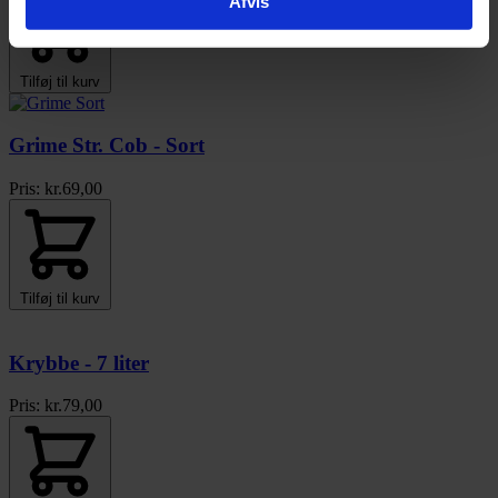
Afvis
Tilføj til kurv
Grime Str. Cob - Sort
Pris:
kr.
69,00
Tilføj til kurv
Krybbe - 7 liter
Pris:
kr.
79,00