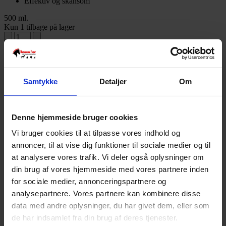
Effektiv og skånsom
500 ml.
Kun 1 tilbage på lager
Tilføj til kurv
Varenummer:
36894105
Varekategori:
Golden Horse
,
Hest
,
Plejeprodukter til hest
,
Udstyr
og pleje til hest
Samtykke
Detaljer
Om
Varebeskrivelse
Produktinformation
Brugsanvisning
Denne hjemmeside bruger cookies
Gør pelsen våd, tag en passende mængde shampoo i en spand og
tilsæt vand. Vask hesten med en svamp, skyl grundigt og skrab
Vi bruger cookies til at tilpasse vores indhold og
vandet af hesten. Lad sæben sidde 1-2 minutter som en kur.
annoncer, til at vise dig funktioner til sociale medier og til
Alternativt kan shampooen anvendes direkte i den våde pels,
masseres ind indtil det skummer, skylles grundigt.
at analysere vores trafik. Vi deler også oplysninger om
din brug af vores hjemmeside med vores partnere inden
Indhold
for sociale medier, annonceringspartnere og
Aqua, Sodium Laureth Sulfate, Cocamidopropyl Betaine, Glycol
analysepartnere. Vores partnere kan kombinere disse
Distearate, Sodium Chloride, Phenoxyethanol, Starch
data med andre oplysninger, du har givet dem, eller som
Hydroxypropyltrimonium Chloride, Cocamide DEA, Cocamide
de har indsamlet fra din brug af deres tjenester.
MEA, Sodium Benzoate, Citric Acid, Parfum, Laureth-10, Formic