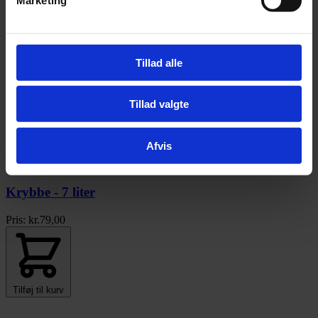
Ekholm PROB Sommerdeo fluespray med
Eukalyptus og lemontræ - 750 ml - 20%
Tillad alle
Original pris var:
kr.
229,00
Nuværende pris er:
kr.
183,20
Tillad valgte
Afvis
Tilføj til kurv
Krybbe - 7 liter
Pris:
kr.
79,00
Tilføj til kurv