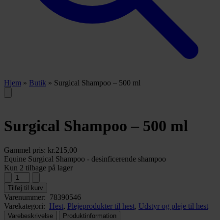
Hjem
»
Butik
»
Surgical Shampoo – 500 ml
Surgical Shampoo – 500 ml
Gammel pris:
kr.
215,00
Equine Surgical Shampoo - desinficerende shampoo
Kun 2 tilbage på lager
Tilføj til kurv
Varenummer:
78390546
Varekategori:
Hest
,
Plejeprodukter til hest
,
Udstyr og pleje til hest
Varebeskrivelse
Produktinformation