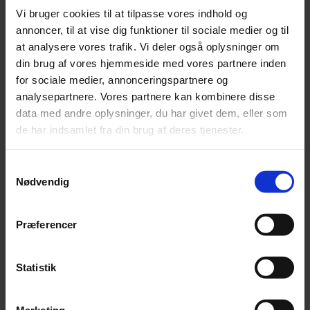
Chlorhexidine Digluconate
Vi bruger cookies til at tilpasse vores indhold og
2-Phenoxyethanol
annoncer, til at vise dig funktioner til sociale medier og til
at analysere vores trafik. Vi deler også oplysninger om
Produktinformation:
din brug af vores hjemmeside med vores partnere inden
Type: Desinficerende shampoo
for sociale medier, annonceringspartnere og
analysepartnere. Vores partnere kan kombinere disse
Velegnet til: Forsigtig afrensning af huden før yderligere
behandling
data med andre oplysninger, du har givet dem, eller som
de har indsamlet fra din brug af deres tjenester.
Dosering: Efter behov
Produktform: Flydende
Samtykkevalg
Nødvendig
Holdbarhed: 2 år
Emballage: 500 ml flaske
Præferencer
SKU
78390546
Weight
1 kg
Statistik
Relaterede produkter
-20%
Marketing