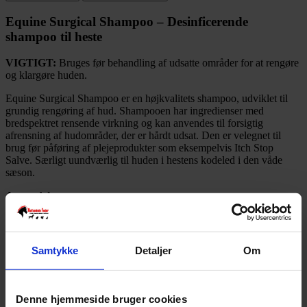
Equine Surgical Shampoo – Desinficerende
shampoo til heste
VIGTIGT:
Bruges før behandling af udsatte områder for at rengøre
og klargøre huden.
Equine Surgical Shampoo er en højkvalitets shampoo, udviklet til
grundig rengøring af hud. Shampooen har ingredienser med
bredspektret rensende virkning og kan anvendes til forsigtig
afrensning af hudområder, der er hårdt udsat. Den er velegnet til
brug før påføring af plejeprodukter som eksempelvis Itch Stop
Salve. Særligt uundværlig til huden i hestens kodeled i den våde
sæson.
Anvendelse:
Bland shampooen op med en lille mængde vand.
Rens de udsatte områder med en ren klud.
Samtykke
Detaljer
Om
Sørg for, at området er så rent som muligt, inden videre pleje.
Aktive ingredienser:
Denne hjemmeside bruger cookies