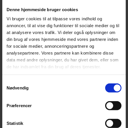
SKU
5711580908741
Denne hjemmeside bruger cookies
Weight
0,2 kg
Vi bruger cookies til at tilpasse vores indhold og
Relaterede produkter
annoncer, til at vise dig funktioner til sociale medier og til
at analysere vores trafik. Vi deler også oplysninger om
din brug af vores hjemmeside med vores partnere inden
for sociale medier, annonceringspartnere og
analysepartnere. Vores partnere kan kombinere disse
data med andre oplysninger, du har givet dem, eller som
de har indsamlet fra din brug af deres tjenester.
Samtykkevalg
Nødvendig
Præferencer
Statistik
ESSENTIAL THE SILENT SHADOW kattegodbid