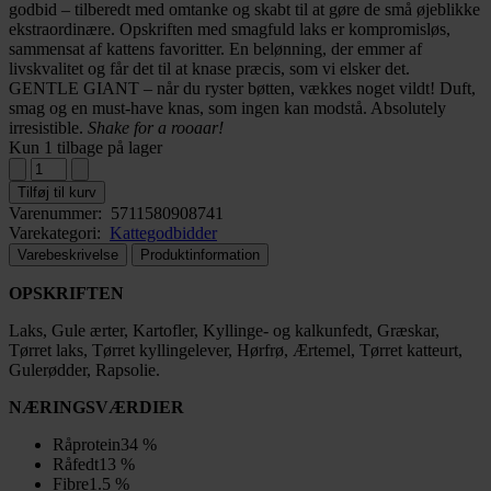
godbid – tilberedt med omtanke og skabt til at gøre de små øjeblikke
ekstraordinære. Opskriften med smagfuld laks er kompromisløs,
sammensat af kattens favoritter. En belønning, der emmer af
livskvalitet og får det til at knase præcis, som vi elsker det.
GENTLE GIANT – når du ryster bøtten, vækkes noget vildt! Duft,
smag og en must-have knas, som ingen kan modstå. Absolutely
irresistible.
Shake for a rooaar!
Kun 1 tilbage på lager
Tilføj til kurv
Varenummer:
5711580908741
Varekategori:
Kattegodbidder
Varebeskrivelse
Produktinformation
OPSKRIFTEN
Laks, Gule ærter, Kartofler, Kyllinge- og kalkunfedt, Græskar,
Tørret laks, Tørret kyllingelever, Hørfrø, Ærtemel, Tørret katteurt,
Gulerødder, Rapsolie.
NÆRINGSVÆRDIER
Råprotein
34 %
Råfedt
13 %
Fibre
1.5 %