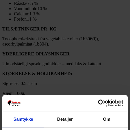
Råaske
7.5 %
Vandindhold
10 %
Calcium
1.3 %
Fosfor
1.1 %
TILSÆTNINGER PR. KG
Tocopherol-ekstrakt fra vegetabilske olier (1b306(i)),
ascorbylpalmitat (1b304).
YDERLIGERE OPLYSNINGER
Uimodståeligt sprøde godbidder – med laks & katteurt
STØRRELSE & HOLDBARHED:
Størrelse: 0.5-1 cm
Vægt: 100g.
Opbevaring: Opbevares tørt og væk fra sollys.
Holdbarhed: 18 måneder
Samtykke
Detaljer
Om
Bedst før: Se udløbsdato og batchnummer på emballagen.