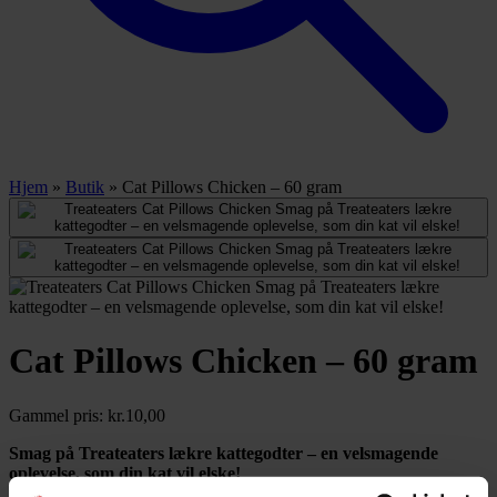
Hjem
»
Butik
»
Cat Pillows Chicken – 60 gram
Cat Pillows Chicken – 60 gram
Gammel pris:
kr.
10,00
Smag på Treateaters lækre kattegodter – en velsmagende
oplevelse, som din kat vil elske!