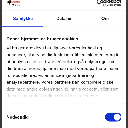
Forkæl din kat med Treateaters kattegodter fyldt med uimodståelige
smagsvarianter. Fremstillet med nøje udvalgte ingredienser og
udviklet med fokus på kvalitet.
Samtykke
Detaljer
Om
Perfekt som belønning eller som en lille ekstra forkælelse i
hverdagen – og til at skabe hyggelige stunder sammen med din kat.
23 på lager
Denne hjemmeside bruger cookies
Vi bruger cookies til at tilpasse vores indhold og
Tilføj til kurv
annoncer, til at vise dig funktioner til sociale medier og til
Varenummer:
5705833215748
Varekategori:
Kattegodbidder
at analysere vores trafik. Vi deler også oplysninger om
Varebeskrivelse
Produktinformation
din brug af vores hjemmeside med vores partnere inden
SKU
5705833215748
for sociale medier, annonceringspartnere og
Weight
0,1 kg
analysepartnere. Vores partnere kan kombinere disse
data med andre oplysninger, du har givet dem, eller som
Relaterede produkter
de har indsamlet fra din brug af deres tjenester.
Samtykkevalg
Treateaters Soft Cat Bits - 35g
Nødvendig
Pris:
kr.
10,00