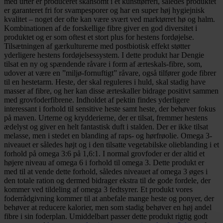
med urter er produceret skånsomt i et kunsttørreri, således produktet
er garanteret fri for svampesporer og har en super høj hygiejnisk
kvalitet – noget der ofte kan være svært ved marktørret hø og halm.
Kombinationen af de forskellige fibre giver en god diversitet i
produktet og er som oftest et stort plus for hestens fordøjelse.
Tilsætningen af gærkulturerne med postbiotisk effekt støtter
yderligere hestens fordøjelsessystem. I dette produkt har Dengie
tilsat en ny og spændende råvare i form af ærteskals-fibre, som,
udover at være en ”miljø-fornuftigt” råvare, også tilfører gode fibrer
til en hestetarm. Heste, der skal reguleres i huld, skal stadig have
masser af fibre, og her kan disse ærteskaller bidrage positivt sammen
med grovfoderfibrene. Indholdet af pektin findes yderligere
interessant i forhold til sensitive heste samt heste, der behøver fokus
på maven. Urterne og krydderierne, der er tilsat, fremmer hestens
ædelyst og giver en helt fantastisk duft i stalden. Der er ikke tilsat
melasse, men i stedet en blanding af raps- og hørfrøolie. Omega 3-
niveauet er således højt og i den tilsatte vegetabilske olieblanding i et
forhold på omega 3:6 på 1,6:1. I normal grovfoder er der altid et
højere niveau af omega 6 i forhold til omega 3. Dette produkt er
med til at vende dette forhold, således niveauet af omega 3 øges i
den totale ration og dermed bidrager ekstra til de gode fordele, der
kommer ved tildeling af omega 3 fedtsyrer. Et produkt vores
foderrådgivning kommer til at anbefale mange heste og ponyer, der
behøver at reducere kalorier, men som stadig behøver en høj andel
fibre i sin foderplan. Umiddelbart passer dette produkt rigtig godt