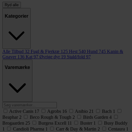
Ryd alle
Kategorier
Alle Tilbud
32
Fugl & Fjerkræ
125
Hest
540
Hund
745
Kanin &
Gnaver
136
Kat
97
Øvrige dyr
19
Stald/fold
97
Varemærke
Active Canis
17
Agrobs
16
Anibio
21
Bach
1
Beaphar
2
Beco Rough & Tough
2
Birds Garden
4
Brogaarden
25
Burgess Excell
11
Buster
1
Busy Buddy
1
Candioli Pharma
1
Carr & Day & Martin
2
Centaura
1