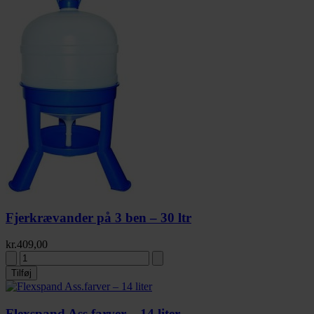
Fjerkrævander på 3 ben – 30 ltr
kr.
409,00
Tilføj
Flexspand Ass.farver – 14 liter