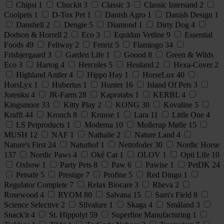
Chipsi
1
Chuckit
3
Classic
3
Classic Intersand
2
Coolpets
1
D-Tox Pet
1
Danish Agro
1
Danish Design
1
Danshell
2
Dengie
5
Diamond
1
Dirty Dog
4
Dodson & Horrell
2
Eco
3
Equidan Vetline
9
Essential
Foods
49
Feliway
2
Fenriz
5
Flamingo
34
Frisbjergaard
3
Garden Life
1
Goood
8
Green & Wilds
Eco
3
Hartog
4
Hercules
5
Heuland
2
Hexa-Cover
2
Highland Antler
4
Hippo Hay
1
HorseLux
40
HorsLyx
1
Hubertus
1
Hunter
16
Island Of Pets
3
Jorenku
4
JR-Farm
28
Kaprotabs
1
KERBL
4
Kingsmoor
33
Kitty Play
2
KONG
30
Kovaline
5
Krafft
44
Kronch
8
Kruuse
1
Lara
11
Little One
4
LS Petproducts
1
Moderna
10
Mollerup Mølle
15
MUSH
12
NAF
1
Nathalie
2
Nature Land
4
Nature's First
24
Naturhof
1
Nettofoder
30
Nordic Horse
137
Nordic Paws
4
Oké Cat
1
OLOV
1
Opti Life
10
Oxbow
1
Party Pets
8
Paw
6
Pawise
1
PetDK
24
Petsafe
5
Prestige
7
Profine
5
Red Dingo
1
Regulator Complete
7
Relax Biocare
3
Rheva
2
Rosewood
4
RYOM
80
Salvana
15
Sam's Field
8
Science Selective
2
Silvalure
1
Skaga
4
Småland
3
Snack'it
4
St. Hippolyt
59
Superfine Manufacturing
1