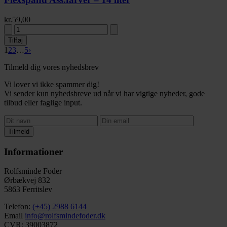
kr.
59,00
Tilføj
1
2
3
…
5
›
Tilmeld dig vores nyhedsbrev
Vi lover vi ikke spammer dig!
Vi sender kun nyhedsbreve ud når vi har vigtige nyheder, gode
tilbud eller faglige input.
Tilmeld
Informationer
Rolfsminde Foder
Ørbækvej 832
5863 Ferritslev
Telefon:
(+45) 2988 6144
Email
info@rolfsmindefoder.dk
CVR: 39003872