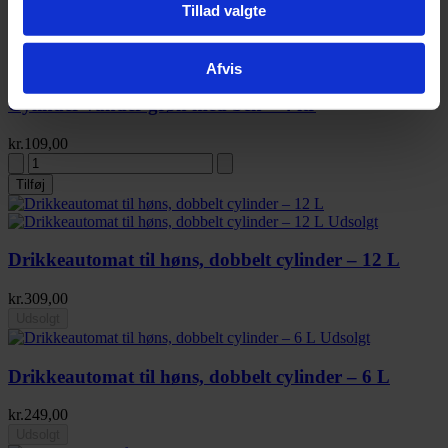
Tillad valgte
Afvis
Cylinder vander grøn med ben – 4 ltr
kr.
109,00
Tilføj
Udsolgt
Drikkeautomat til høns, dobbelt cylinder – 12 L
kr.
309,00
Udsolgt
Udsolgt
Drikkeautomat til høns, dobbelt cylinder – 6 L
kr.
249,00
Udsolgt