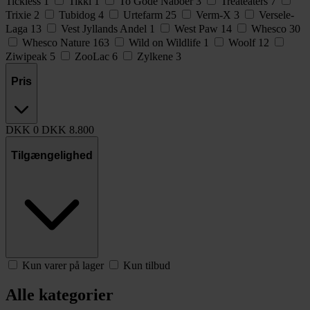
Tickless
1
Tikki
1
To Gode Naboer
3
Treateaters
7
Trixie
2
Tubidog
4
Urtefarm
25
Verm-X
3
Versele-
Laga
13
Vest Jyllands Andel
1
West Paw
14
Whesco
30
Whesco Nature
163
Wild on Wildlife
1
Woolf
12
Ziwipeak
5
ZooLac
6
Zylkene
3
Pris
DKK
0
DKK
8.800
Tilgængelighed
Kun varer på lager
Kun tilbud
Alle kategorier