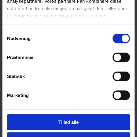
analysepartnere. Vores partnere kan kombinere disse
data med andre oplysninger, du har givet dem, eller som
kr.
249,00
de har indsamlet fra din brug af deres tjenester.
Tilføj
Samtykkevalg
Nødvendig
Cylinder hønsevander grøn med ben – 8 ltr
kr.
129,00
Præferencer
Tilføj
Statistik
Marketing
Tillad alle