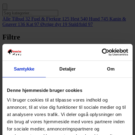
Alle Tilbud
32
Fugl & Fjerkræ
125
Hest
540
Hund
745
Kanin &
Gnaver
136
Kat
97
Øvrige dyr
19
Stald/fold
97
Filtre
Viser
1-10
af
80
produkter
Samtykke
Detaljer
Om
6-kantet fuglefoderautomat – 34 cm
Denne hjemmeside bruger cookies
(BESTILLINGSVARE Leveringstid ca. 2 uger)
Vi bruger cookies til at tilpasse vores indhold og
kr.
369,00
annoncer, til at vise dig funktioner til sociale medier og til
at analysere vores trafik. Vi deler også oplysninger om
Tilføj
din brug af vores hjemmeside med vores partnere inden
for sociale medier, annonceringspartnere og
Bambus fuglefoderautomat – til 3 kg frø/nødder