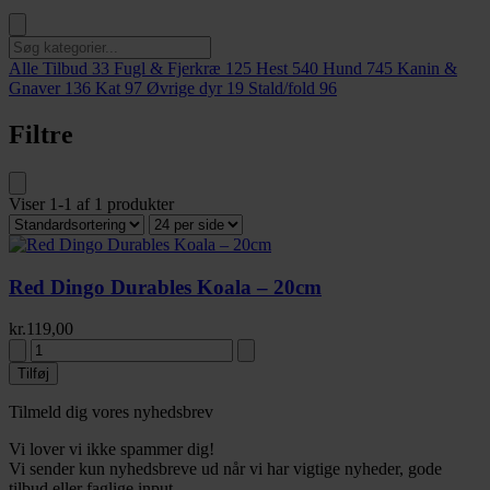
Alle Tilbud
33
Fugl & Fjerkræ
125
Hest
540
Hund
745
Kanin &
Gnaver
136
Kat
97
Øvrige dyr
19
Stald/fold
96
Filtre
Viser
1-1
af
1
produkter
Red Dingo Durables Koala – 20cm
kr.
119,00
Tilføj
Tilmeld dig vores nyhedsbrev
Vi lover vi ikke spammer dig!
Vi sender kun nyhedsbreve ud når vi har vigtige nyheder, gode
tilbud eller faglige input.