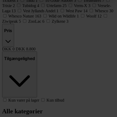
Tickless
1
Tikki
1
To Gode Naboer
3
Treateaters
7
Trixie
2
Tubidog
4
Urtefarm
25
Verm-X
3
Versele-
Laga
13
Vest Jyllands Andel
1
West Paw
14
Whesco
30
Whesco Nature
163
Wild on Wildlife
1
Woolf
12
Ziwipeak
5
ZooLac
6
Zylkene
3
Pris
DKK
0
DKK
8.800
Tilgængelighed
Kun varer på lager
Kun tilbud
Alle kategorier