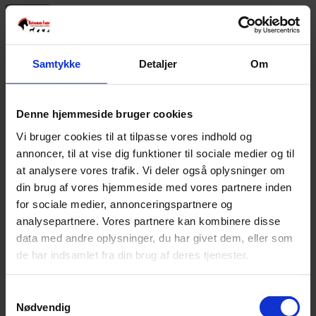
Ryd alle
Kategorier
Samtykke
Detaljer
Om
Denne hjemmeside bruger cookies
Alle Tilbud
33
Fugl & Fjerkræ
125
Hest
540
Hund
745
Kanin &
Gnaver
136
Kat
97
Øvrige dyr
19
Stald/fold
96
Vi bruger cookies til at tilpasse vores indhold og
annoncer, til at vise dig funktioner til sociale medier og til
Varemærke
at analysere vores trafik. Vi deler også oplysninger om
din brug af vores hjemmeside med vores partnere inden
for sociale medier, annonceringspartnere og
analysepartnere. Vores partnere kan kombinere disse
data med andre oplysninger, du har givet dem, eller som
de har indsamlet fra din brug af deres tjenester.
Active Canis
17
Agrobs
16
Anibio
21
Bach
1
Beaphar
2
Beco Rough & Tough
2
Birds Garden
4
Samtykkevalg
Brogaarden
25
Burgess Excell
11
Buster
1
Busy Buddy
Nødvendig
1
Candioli Pharma
1
Carr & Day & Martin
2
Centaura
1