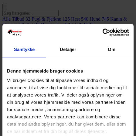
Alle Tilbud
32
Fugl & Fjerkræ
125
Hest
540
Hund
745
Kanin &
Gnaver
136
Kat
97
Øvrige dyr
19
Stald/fold
97
Filtre
Samtykke
Detaljer
Om
Viser
1-10
af
137
produkter
Udsolgt
Denne hjemmeside bruger cookies
AGROBS Flexispand – 17 L
Vi bruger cookies til at tilpasse vores indhold og
annoncer, til at vise dig funktioner til sociale medier og til
kr.
75,00
at analysere vores trafik. Vi deler også oplysninger om
Udsolgt
din brug af vores hjemmeside med vores partnere inden
Ny
for sociale medier, annonceringspartnere og
Magic Unicorn Treats – 3 kg
analysepartnere. Vores partnere kan kombinere disse
data med andre oplysninger, du har givet dem, eller som
kr.
99,00
de har indsamlet fra din brug af deres tjenester.