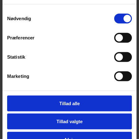
Tilføj
Samtykkevalg
Nødvendig
Nordic Active Müsli – 12,5 kg (Bestillingsvare,
leveringstid 1 – 2 uger)
Præferencer
kr.
339,00
Statistik
Tilføj
Marketing
Nordic Active Musli – 15 kg (Bestillingsvare,
leveringstid ca. 2 uger)
kr.
349,00
Tillad alle
Tilføj
Tillad valgte