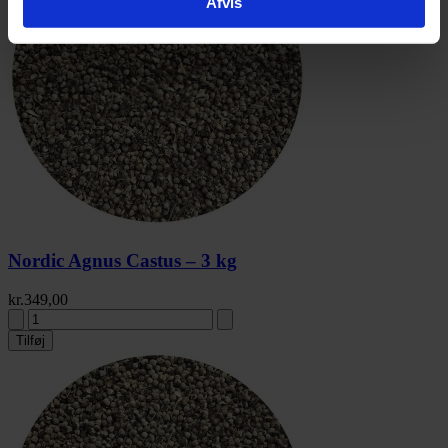
Afvis
Nordic Agnus Castus – 3 kg
kr.
349,00
Tilføj