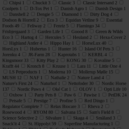
Chipsi
1
Chuckit
3
Classic
3
Classic Intersand
2
Coolpets
1
D-Tox Pet
1
Danish Agro
1
Danish Design
1
Danshell
2
Dengie
5
Diamond
1
Dirty Dog
4
Dodson & Horrell
2
Eco
3
Equidan Vetline
9
Essential
Foods
49
Feliway
2
Fenriz
5
Flamingo
34
Frisbjergaard
3
Garden Life
1
Goood
8
Green & Wilds
Eco
3
Hartog
4
Hercules
5
Heuland
2
Hexa-Cover
2
Highland Antler
4
Hippo Hay
1
HorseLux
40
HorsLyx
1
Hubertus
1
Hunter
16
Island Of Pets
3
Jorenku
4
JR-Farm
28
Kaprotabs
1
KERBL
4
Kingsmoor
33
Kitty Play
2
KONG
30
Kovaline
5
Krafft
44
Kronch
8
Kruuse
1
Lara
11
Little One
4
LS Petproducts
1
Moderna
10
Mollerup Mølle
15
MUSH
12
NAF
1
Nathalie
2
Nature Land
4
Nature's First
24
Naturhof
1
Nettofoder
30
Nordic Horse
137
Nordic Paws
4
Oké Cat
1
OLOV
1
Opti Life
10
Oxbow
1
Party Pets
8
Paw
6
Pawise
1
PetDK
24
Petsafe
5
Prestige
7
Profine
5
Red Dingo
1
Regulator Complete
7
Relax Biocare
3
Rheva
2
Rosewood
4
RYOM
80
Salvana
15
Sam's Field
8
Science Selective
2
Silvalure
1
Skaga
4
Småland
3
Snack'it
4
St. Hippolyt
59
Superfine Manufacturing
1