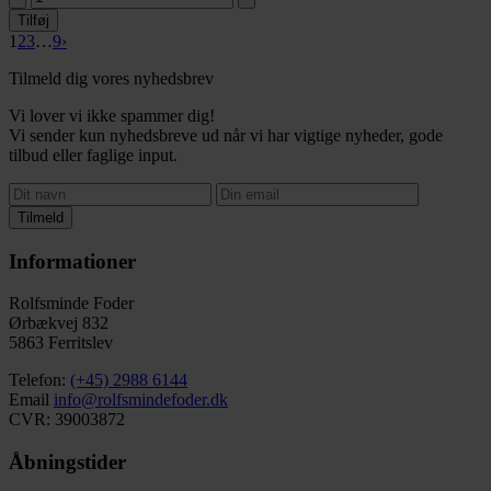
Tilføj
1
2
3
…
9
›
Tilmeld dig vores nyhedsbrev
Vi lover vi ikke spammer dig!
Vi sender kun nyhedsbreve ud når vi har vigtige nyheder, gode
tilbud eller faglige input.
Tilmeld
Informationer
Rolfsminde Foder
Ørbækvej 832
5863 Ferritslev
Telefon:
(+45) 2988 6144
Email
info@rolfsmindefoder.dk
CVR: 39003872
Åbningstider