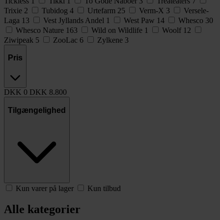
Tickless
1
Tikki
1
To Gode Naboer
3
Treateaters
7
Trixie
2
Tubidog
4
Urtefarm
25
Verm-X
3
Versele-
Laga
13
Vest Jyllands Andel
1
West Paw
14
Whesco
30
Whesco Nature
163
Wild on Wildlife
1
Woolf
12
Ziwipeak
5
ZooLac
6
Zylkene
3
Pris
DKK
0
DKK
8.800
Tilgængelighed
Kun varer på lager
Kun tilbud
Alle kategorier