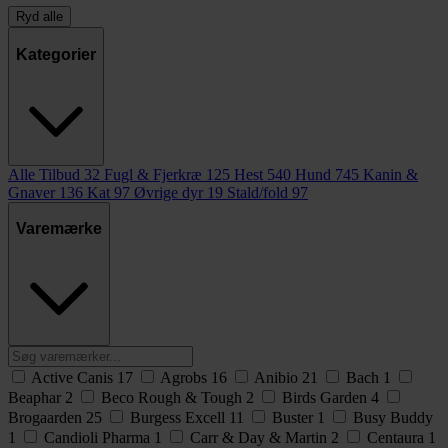
Ryd alle
Kategorier
Alle Tilbud
32
Fugl & Fjerkræ
125
Hest
540
Hund
745
Kanin &
Gnaver
136
Kat
97
Øvrige dyr
19
Stald/fold
97
Varemærke
Active Canis
17
Agrobs
16
Anibio
21
Bach
1
Beaphar
2
Beco Rough & Tough
2
Birds Garden
4
Brogaarden
25
Burgess Excell
11
Buster
1
Busy Buddy
1
Candioli Pharma
1
Carr & Day & Martin
2
Centaura
1