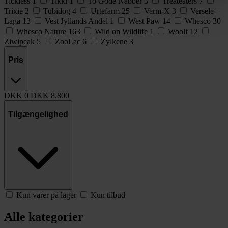
Tickless
1
Tikki
1
To Gode Naboer
3
Treateaters
7
Trixie
2
Tubidog
4
Urtefarm
25
Verm-X
3
Versele-
Laga
13
Vest Jyllands Andel
1
West Paw
14
Whesco
30
Whesco Nature
163
Wild on Wildlife
1
Woolf
12
Ziwipeak
5
ZooLac
6
Zylkene
3
Pris
DKK
0
DKK
8.800
Tilgængelighed
Kun varer på lager
Kun tilbud
Alle kategorier