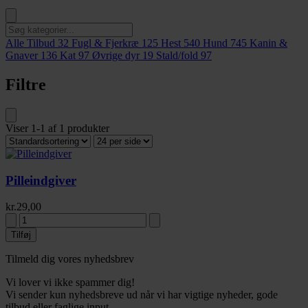
Alle Tilbud
32
Fugl & Fjerkræ
125
Hest
540
Hund
745
Kanin &
Gnaver
136
Kat
97
Øvrige dyr
19
Stald/fold
97
Filtre
Viser
1-1
af
1
produkter
Pilleindgiver
kr.
29,00
Tilføj
Tilmeld dig vores nyhedsbrev
Vi lover vi ikke spammer dig!
Vi sender kun nyhedsbreve ud når vi har vigtige nyheder, gode
tilbud eller faglige input.