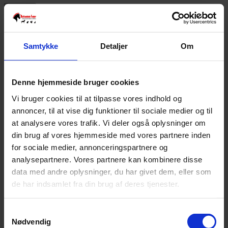
Ryd alle
Kategorier
Samtykke
Detaljer
Om
Denne hjemmeside bruger cookies
Alle Tilbud
32
Fugl & Fjerkræ
125
Hest
540
Hund
745
Kanin &
Gnaver
136
Kat
97
Øvrige dyr
19
Stald/fold
97
Vi bruger cookies til at tilpasse vores indhold og
annoncer, til at vise dig funktioner til sociale medier og til
Varemærke
at analysere vores trafik. Vi deler også oplysninger om
din brug af vores hjemmeside med vores partnere inden
for sociale medier, annonceringspartnere og
analysepartnere. Vores partnere kan kombinere disse
data med andre oplysninger, du har givet dem, eller som
de har indsamlet fra din brug af deres tjenester.
Active Canis
17
Agrobs
16
Anibio
21
Bach
1
Beaphar
2
Beco Rough & Tough
2
Birds Garden
4
Samtykkevalg
Brogaarden
25
Burgess Excell
11
Buster
1
Busy Buddy
Nødvendig
1
Candioli Pharma
1
Carr & Day & Martin
2
Centaura
1