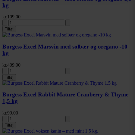
kg
Science Selective
2
Silvalure
1
Skaga
4
Småland
3
Snack'it
4
St. Hippolyt
59
Superfine Manufacturing
1
kr.
109,00
Tickless
1
Tikki
1
To Gode Naboer
3
Treateaters
Tilføj
7
Trixie
2
Tubidog
4
Urtefarm
25
Verm-X
3
Versele-Laga
13
Vest Jyllands Andel
1
West Paw
14
Burgess Excel Marsvin med solbær og oregano -10
Whesco
30
Whesco Nature
163
Wild on Wildlife
1
kg
Woolf
12
Ziwipeak
5
ZooLac
6
Zylkene
3
kr.
409,00
Tilføj
Burgess Excel Rabbit Mature Cranberry & Thyme
1,5 kg
kr.
99,00
Tilføj