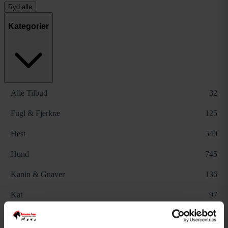
Ryd alle
Kategorier
Alle Tilbud
32
Fugl & Fjerkræ
125
Hest
540
Hund
745
Kanin & Gnaver
136
Kat
97
Øvrige dyr
19