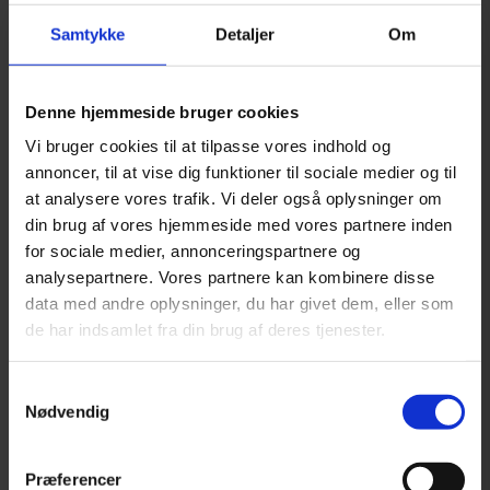
Stald/fold
97
Samtykke
Detaljer
Om
Varemærke
Denne hjemmeside bruger cookies
Vi bruger cookies til at tilpasse vores indhold og
annoncer, til at vise dig funktioner til sociale medier og til
at analysere vores trafik. Vi deler også oplysninger om
din brug af vores hjemmeside med vores partnere inden
Pris
Active Canis
17
Agrobs
16
Anibio
21
Bach
1
for sociale medier, annonceringspartnere og
Beaphar
2
Beco Rough & Tough
2
Birds Garden
4
analysepartnere. Vores partnere kan kombinere disse
Brogaarden
25
Burgess Excell
11
Buster
1
Busy
DKK
0
DKK
8.800
data med andre oplysninger, du har givet dem, eller som
Tilgængelighed
de har indsamlet fra din brug af deres tjenester.
Buddy
1
Candioli Pharma
1
Carr & Day & Martin
2
Centaura
1
Chipsi
1
Chuckit
3
Classic
3
Classic
Samtykkevalg
Intersand
2
Coolpets
1
D-Tox Pet
1
Danish Agro
1
Nødvendig
Danish Design
1
Danshell
2
Dengie
5
Diamond
1
Dirty Dog
4
Dodson & Horrell
2
Eco
3
Equidan
Præferencer
Vetline
9
Essential Foods
49
Feliway
2
Fenriz
5