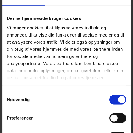
Tilføj til kurv
Varenummer:
5710525092385
Denne hjemmeside bruger cookies
Varekategori:
Godbidder og snacks
,
Hund
,
Kornfrie Tyggesnacks
,
Naturlige Tyggesnacks
Vi bruger cookies til at tilpasse vores indhold og
Varebeskrivelse
Produktinformation
annoncer, til at vise dig funktioner til sociale medier og til
Oksehovedhud ekstra hårdt
at analysere vores trafik. Vi deler også oplysninger om
din brug af vores hjemmeside med vores partnere inden
Denne naturlige oksehud er lavet af 100% oksekød og indeholder
ingen kunstige farvestoffer eller konserveringsmidler. Det er
for sociale medier, annonceringspartnere og
omhyggeligt ekstra tørret (dehydreret) uden røg eller krydderier for
analysepartnere. Vores partnere kan kombinere disse
at kunne give hundene et helt rent produkt.
data med andre oplysninger, du har givet dem, eller som
Den bedste rene smag alle hunde bliver glade for.
de har indsamlet fra din brug af deres tjenester.
Fordele:
Samtykkevalg
100% oksekød.
Nødvendig
Ingen kunstige tilsætningsstoffer.
Gluten- og laktosefri.
Langvarig tyggetid.
Præferencer
En god tandbørste for hunde
Analyse: