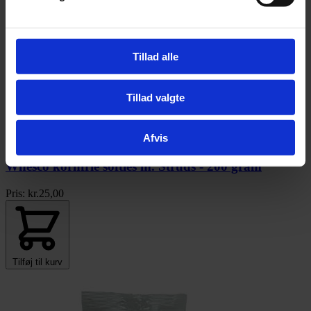
Tillad alle
Tillad valgte
Afvis
Whesco kornfrie softies m. Struds - 200 gram
Pris:
kr.
25,00
Tilføj til kurv