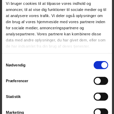
Whesco Jumbo okseben m/kød BF. 08.26
Vi bruger cookies til at tilpasse vores indhold og
annoncer, til at vise dig funktioner til sociale medier og til
Original pris var:
kr.
59,00
Nuværende pris er:
kr.
47,20
at analysere vores trafik. Vi deler også oplysninger om
din brug af vores hjemmeside med vores partnere inden
for sociale medier, annonceringspartnere og
analysepartnere. Vores partnere kan kombinere disse
Tilføj til kurv
data med andre oplysninger, du har givet dem, eller som
de har indsamlet fra din brug af deres tjenester.
Whesco Oksehovedhud - 250 gram
Samtykkevalg
Pris:
kr.
49,00
Nødvendig
Præferencer
Tilføj til kurv
Statistik
Marketing