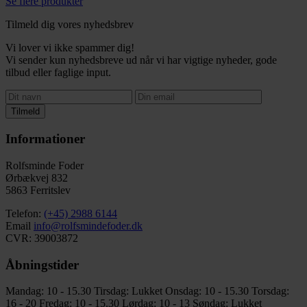
Se flere produkter
Tilmeld dig vores nyhedsbrev
Vi lover vi ikke spammer dig!
Vi sender kun nyhedsbreve ud når vi har vigtige nyheder, gode
tilbud eller faglige input.
Tilmeld
Informationer
Rolfsminde Foder
Ørbækvej 832
5863 Ferritslev
Telefon:
(+45) 2988 6144
Email
info@rolfsmindefoder.dk
CVR: 39003872
Åbningstider
Mandag: 10 - 15.30
Tirsdag: Lukket
Onsdag: 10 - 15.30
Torsdag:
16 - 20
Fredag: 10 - 15.30
Lørdag: 10 - 13
Søndag: Lukket