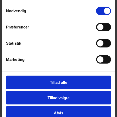
SKU
5710525091913
Samtykkevalg
Weight
0,4 kg
Nødvendig
Relaterede produkter
Præferencer
Whesco tørret okselever - 300 gram
Statistik
Pris:
kr.
49,00
Marketing
Tilføj til kurv
Tillad alle
Whesco Nature Tørret Oksekød - 200 gram
Tillad valgte
Pris:
kr.
49,00
Afvis