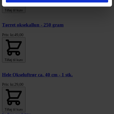
Tilføj til kurv
Tørret oksekallun - 250 gram
Pris:
kr.
49,00
Tilføj til kurv
Hele Okseluftrør ca. 40 cm - 1 stk.
Pris:
kr.
29,00
Tilføj til kurv