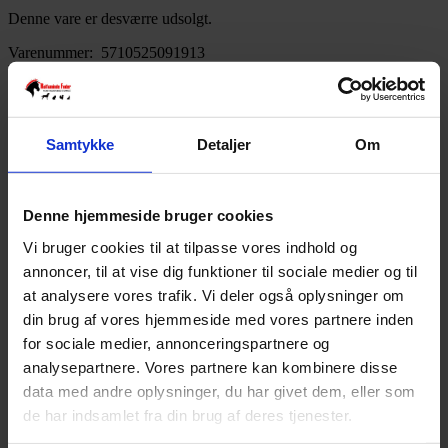
Denne vare er desværre udsolgt.
Varenummer:
5710525091913
Varekategori:
Godbidder og snacks
,
Hund
,
Kornfrie Tyggesnacks
,
Naturlige Tyggesnacks
Varebeskrivelse
Produktinformation
Kaninøre med pels
Samtykke
Detaljer
Om
100% kanin.
Giver bl.a. calcium til din hund.
Pelsen bidrager med sunde og naturlige fibre.
Denne hjemmeside bruger cookies
Vi bruger cookies til at tilpasse vores indhold og
annoncer, til at vise dig funktioner til sociale medier og til
Analyse:
at analysere vores trafik. Vi deler også oplysninger om
Råprotein 46,8%, Rå fedt 21,5%, Råaske 1,02%
din brug af vores hjemmeside med vores partnere inden
for sociale medier, annonceringspartnere og
analysepartnere. Vores partnere kan kombinere disse
data med andre oplysninger, du har givet dem, eller som
de har indsamlet fra din brug af deres tjenester.