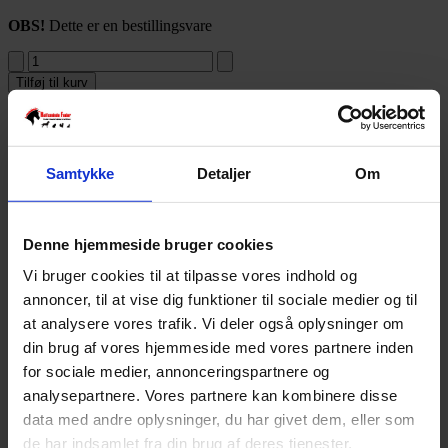
OBS!
Dette er en bestillingsvare
Tilføj til kurv
Varenummer:
5060126300069
Varekategori:
Hund
,
Tilskud til hunde
Varebeskrivelse
Produktinformation
Samtykke
Detaljer
Om
Verm-X Original Pellets til hunde
Urtebaseret tilskud til at understøtte tarmfunktionen og bidrage til en
god tarmhygiejne.
Denne hjemmeside bruger cookies
100 % naturlig – helt fri for kemikalier!
Vi bruger cookies til at tilpasse vores indhold og
FODERGUIDE
annoncer, til at vise dig funktioner til sociale medier og til
at analysere vores trafik. Vi deler også oplysninger om
5-10 kg
2 crunchies/dag
11-25 kg
4 crunchies/dag
din brug af vores hjemmeside med vores partnere inden
25 kg +
6 crunchies/dag
for sociale medier, annonceringspartnere og
analysepartnere. Vores partnere kan kombinere disse
Hvalpe i alderen fra 3-6 måneder bør gives halv dosis og derefter
fuld dosis.
Gives dagligt året rundt for bedste resultat.
data med andre oplysninger, du har givet dem, eller som
Når du introducerer Verm-X, eller ved behov, kan den dobbelte
de har indsamlet fra din brug af deres tjenester.