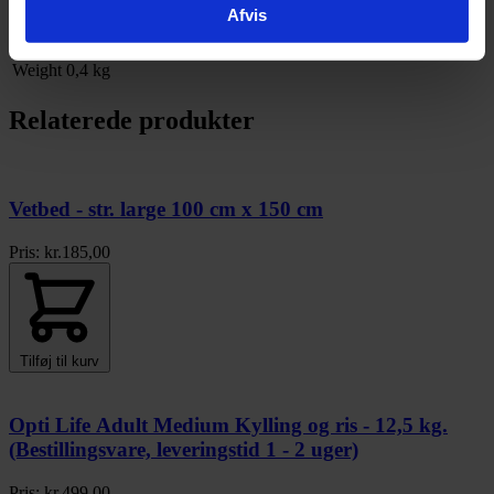
vitaminer og mineraler, prebiotisk FOS, MOS, grøn te
Afvis
SKU
5060126300069
Weight
0,4 kg
Relaterede produkter
Vetbed - str. large 100 cm x 150 cm
Pris:
kr.
185,00
Tilføj til kurv
Opti Life Adult Medium Kylling og ris - 12,5 kg.
(Bestillingsvare, leveringstid 1 - 2 uger)
Pris:
kr.
499,00