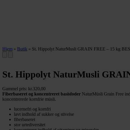
Hjem
»
Butik
»
St. Hippolyt NaturMusli GRAIN FREE – 15 kg BE
St. Hippolyt NaturMusli GRAI
Gammel pris:
kr.
320,00
Fiberbaseret og koncentreret basisfoder
NaturMüsli Grain Free inde
koncentrerede kornfrie müsli.
lucernefri og kornfri
lavt indhold af sukker og stivelse
fiberbaseret
stor urtediversitet
koncentreret indhold af vitaminer og mineraler