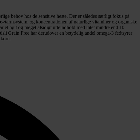
særlige behov hos de sensitive heste. Der er således særligt fokus på
ve-/tarmsystem, og koncentrationen af naturlige vitaminer og organiske
r et højt og meget alsidigt urteindhold med intet mindre end 10
rMüsli Grain Free har derudover en betydelig andel omega-3 fedtsyrer
 korn.