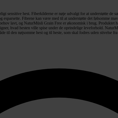
ligt sensitive hest. Fiberkilderne er nøje udvalgt for at understøtte de 
 og esparsette. Fibrene kan være med til at understøtte det følsomme ma
rbehov lavt, og NaturMüsli Grain Free er økonomisk i brug. Produktet ha
erligner, hvad hesten ville spise under de oprindelige leveforhold. Natu
åde til den nøjsomme hest og til heste, som skal fodres uden stivelse fra