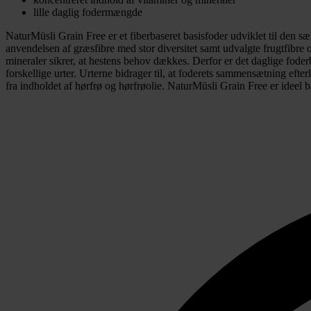
lille daglig fodermængde
NaturMüsli Grain Free er et fiberbaseret basisfoder udviklet til den sær
anvendelsen af græsfibre med stor diversitet samt udvalgte frugtfibre
mineraler sikrer, at hestens behov dækkes. Derfor er det daglige fode
forskellige urter. Urterne bidrager til, at foderets sammensætning eft
fra indholdet af hørfrø og hørfrøolie. NaturMüsli Grain Free er ideel b