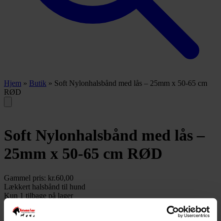
Hjem
»
Butik
»
Soft Nylonhalsbånd med lås – 25mm x 50-65 cm
RØD
Soft Nylonhalsbånd med lås –
25mm x 50-65 cm RØD
Gammel pris:
kr.
60,00
Lækkert halsbånd til hund
Kun 1 tilbage på lager
Tilføj til kurv