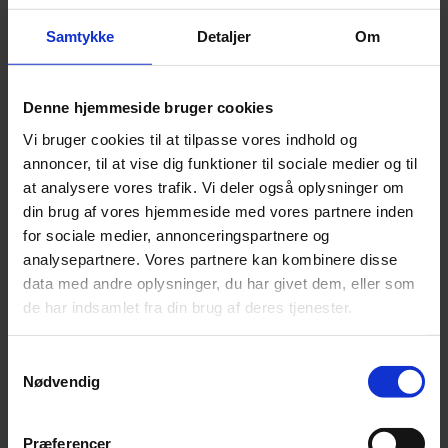
Varenummer:
5710525019030
Varekategori:
Halsbånd, seler og snore
,
Hund
,
Tilbehør og pleje til
Samtykke
Detaljer
Om
hunde
Varebeskrivelse
Produktinformation
Nylon halsbånd til hund med lås, for øget sikkerhed.
Denne hjemmeside bruger cookies
Er i farven rød.
Vi bruger cookies til at tilpasse vores indhold og
annoncer, til at vise dig funktioner til sociale medier og til
Let at sætte på hunden.
at analysere vores trafik. Vi deler også oplysninger om
Kraftig ring til hundetegn.
din brug af vores hjemmeside med vores partnere inden
for sociale medier, annonceringspartnere og
SKU
5710525019030
analysepartnere. Vores partnere kan kombinere disse
Weight
0,2 kg
data med andre oplysninger, du har givet dem, eller som
Relaterede produkter
de har indsamlet fra din brug af deres tjenester.
Samtykkevalg
Nødvendig
Halsbånd med blød foring
Pris:
kr.
65,00
Præferencer