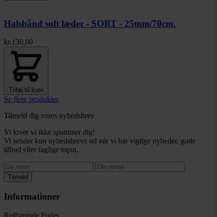
Halsbånd soft læder - SORT - 25mm/70cm.
Pris:
kr.
130,00
Tilføj til kurv
Se flere produkter
Tilmeld dig vores nyhedsbrev
Vi lover vi ikke spammer dig!
Vi sender kun nyhedsbreve ud når vi har vigtige nyheder, gode
tilbud eller faglige input.
Tilmeld
Informationer
Rolfsminde Foder