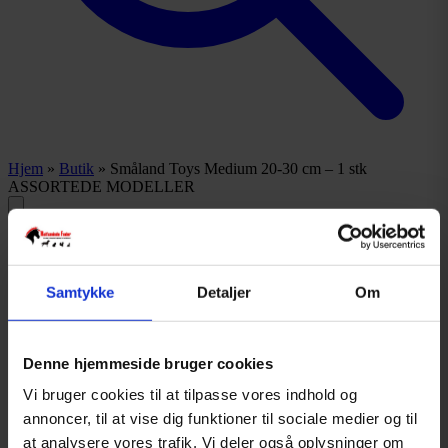
Hjem
»
Butik
»
Småland Toys Medium 20-30 cm – 1 stk
ASSORTEDE MODELLER
Småland Toys Medium 20-30
Samtykke
Detaljer
Om
cm – 1 stk ASSORTEDE
MODELLER
Denne hjemmeside bruger cookies
Vi bruger cookies til at tilpasse vores indhold og
Gammel pris:
kr.
19,00
Legetøj fra mærket Småland i størrelse small. Legetøjet er 20 - 30
annoncer, til at vise dig funktioner til sociale medier og til
cm stort.
at analysere vores trafik. Vi deler også oplysninger om