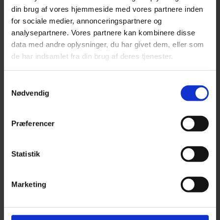
7 på lager
din brug af vores hjemmeside med vores partnere inden
for sociale medier, annonceringspartnere og
Tilføj til kurv
Varenummer:
5705833881493
analysepartnere. Vores partnere kan kombinere disse
Varekategori:
Hund
,
Hundelegetøj
,
Tilbehør og pleje til hunde
data med andre oplysninger, du har givet dem, eller som
Varebeskrivelse
Produktinformation
de har indsamlet fra din brug af deres tjenester.
Dette sjove legetøj kommer i en varieret blanding – så overrask dig
selv og din hund. Vi er sikre på at uanset model vil legetøjet få
Samtykkevalg
hundenes haler til at logre, når de leger.
Nødvendig
SKU
5705833881493
Weight
0,4 kg
Præferencer
Relaterede produkter
Statistik
Halsbånd soft læder - SORT - 22mm/60cm.
Marketing
Pris:
kr.
115,00