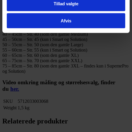
HALVE STØRRELSER FINDES KUN I SMART
Tillad valgte
& SOLUTION)
22 – 27cm – Str. 25 (kun i Smart)
Afvis
27 – 35cm – Str. 30 (som den gamle Small)
35 – 40cm – Str. 35 (kun i Smart)
40 – 45cm – Str. 40 (som den gamle Medium)
45 – 50cm – Str. 45 (kun i Smart og Solution)
50 – 55cm – Str. 50 (som den gamle Large)
55 – 60cm – Str. 55 (kun i Smart og Solution)
60 – 65cm – Str. 60 (som den gamle XL)
65 – 75cm – Str. 70 (som den gamle XXL)
75 – 85cm – Str. 80 (som den gamle 3XL – findes kun i SupemePro
og Solution)
Video omkring måling og størrelsesvalg, finder
du
her
.
SKU
5712033003068
Weight
1,5 kg
Relaterede produkter