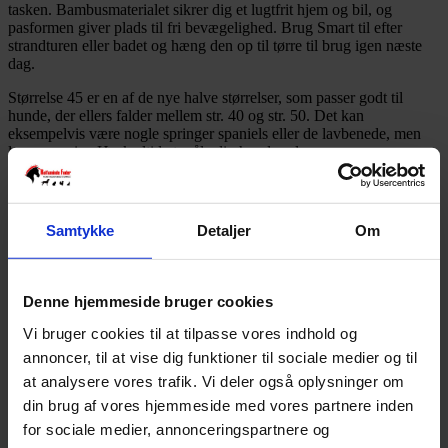
tasken. Bambusmaterialet sikrer dig et lugtfrit hjem og bil, og
pasformen giver plads til fri bevægelighed. Brug Smart til efter
strandturen eller badet og hæng den op til tørre til brug igen næste
dag.
Størrelse 45 er en af de nye halve størrelser, som passer godt til
hunde, der ellers falder mellem str. 40 og str. 50. Det kan
eksempelvis være nogle springer spaniels eller de lavbenede, men
lange corgier. Husk altid at måle din hund og læs vores
størrelsesguide, inden du køber.
Hæng til tørre efter brug. Vask efter behov. Kan vaskes i
vaskemaskine på 30 grader. Brug helst vaskemiddel uden enzymer
Samtykke
Detaljer
Om
eller andre skånsomme produkter. Ingen skyllemiddel.
SMART ER TIL DIG SOM
Denne hjemmeside bruger cookies
Har brug for et letvægtigt, men stadig superabsorberende
Vi bruger cookies til at tilpasse vores indhold og
hundedækken
annoncer, til at vise dig funktioner til sociale medier og til
Har en hund, der med de klassiske modeller faldt imellem to
størrelser
at analysere vores trafik. Vi deler også oplysninger om
Har en hund med ekstra tyk pels på brystet
din brug af vores hjemmeside med vores partnere inden
Gerne vil kunne vælge de nye farver
for sociale medier, annonceringspartnere og
Gerne vil have en bedre pasform