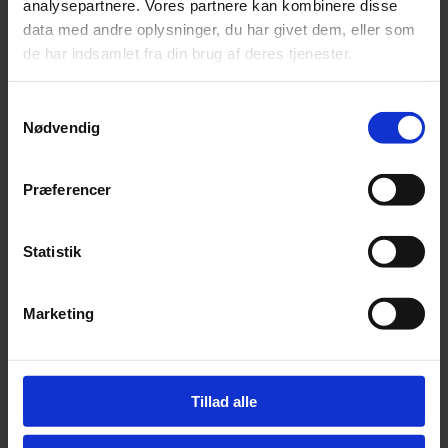
Har en lille eller mellemstor hund (str. passer fra Coton de
analysepartnere. Vores partnere kan kombinere disse
Tulear til stor Golden Retriever)
data med andre oplysninger, du har givet dem, eller som
de har indsamlet fra din brug af deres tjenester.
SÅDAN MÅLER DU DIN HUND
Få din hund til at stå med hovedet hævet
Samtykkevalg
Følg forbenet hele vejen op til det punkt, hvor hundens
Nødvendig
hals/nakke starter
Mål fra dette punkt ned til roden af halen.
Brug dette centimetermål til at finde den rette størrelse, ved at
Præferencer
benytte tabellen længere nede på siden.
STØRRELSESSKEMA TIL SUPREME
Statistik
2.0, SMART, SOLUTION OG SPIRIT 2.0
TØRREDRAGTER
Marketing
OBS: Spirit 2.0 og Supreme 2.0 har flere kunder observeret som
værende store i størrelsen. Det skyldes den bredere halsudskæring.
Har din hund en tynd hals / slank krop, bør du derfor gå en størrelse
ned.
Tillad alle
RYGLÆNGDER – STØRRELSER (DE NYE