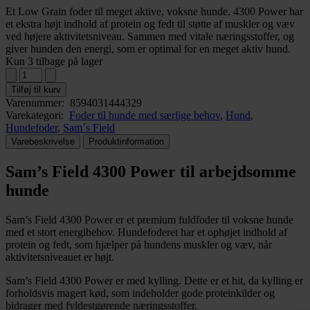
Et Low Grain foder til meget aktive, voksne hunde. 4300 Power har
et ekstra højt indhold af protein og fedt til støtte af muskler og væv
ved højere aktivitetsniveau. Sammen med vitale næringsstoffer, og
giver hunden den energi, som er optimal for en meget aktiv hund.
Kun 3 tilbage på lager
Tilføj til kurv
Varenummer:
8594031444329
Varekategori:
Foder til hunde med særlige behov
,
Hund
,
Hundefoder
,
Sam´s Field
Varebeskrivelse
Produktinformation
Sam’s Field 4300 Power til arbejdsomme
hunde
Sam’s Field 4300 Power er et premium fuldfoder til voksne hunde
med et stort energibehov. Hundefoderet har et ophøjet indhold af
protein og fedt, som hjælper på hundens muskler og væv, når
aktivitetsniveauet er højt.
Sam’s Field 4300 Power er med kylling. Dette er et hit, da kylling er
forholdsvis magert kød, som indeholder gode proteinkilder og
bidrager med fyldestgørende næringsstoffer.