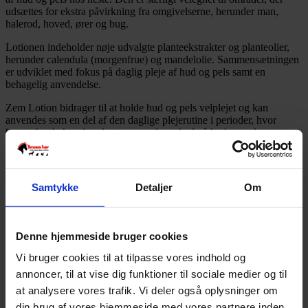
udsættes for ekstra påvirkning fra omgivelserne, herunder man,
halerod, hoved, ører og bug.
Lotionen indeholder nøje udvalgte planteekstrakter og planteolier,
herunder calendula (morgenfrue) og mandelolie. Sammensætningen
er udviklet med fokus på daglig pleje af hud og pels samt en
behagelig anvendelse.
Zem Lotion bidrager til at holde hud og pels velplejet og kan
anvendes som en del af den daglige plejerutine i perioder, hvor
hesten har behov for ekstra opmærksomhed på hud og pels.
Anvendelse
Påfør et rigeligt lag 1-2 gange dagligt og massér forsigtigt ind i
huden.
Samtykke
Detaljer
Om
SKU
4260466511052
Weight
0,6 kg
Denne hjemmeside bruger cookies
Relaterede produkter
Vi bruger cookies til at tilpasse vores indhold og
annoncer, til at vise dig funktioner til sociale medier og til
at analysere vores trafik. Vi deler også oplysninger om
din brug af vores hjemmeside med vores partnere inden