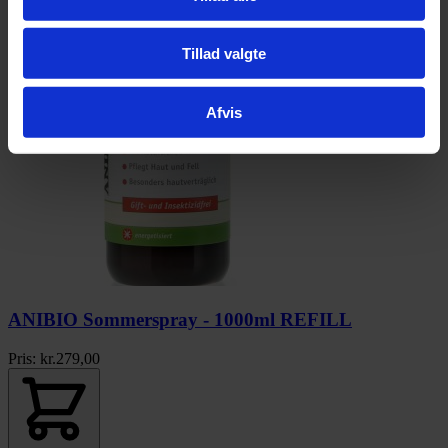
Tillad valgte
Afvis
ANIBIO Sommerspray - 1000ml REFILL
Pris:
kr.
279,00