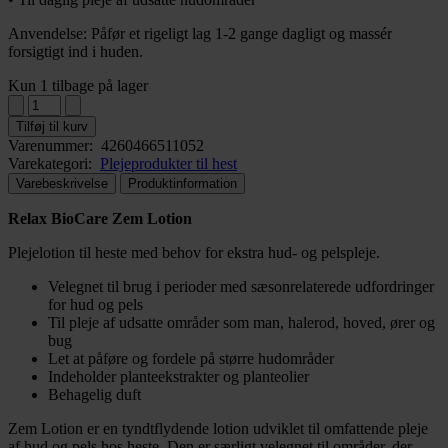
Anvendelse: Påfør et rigeligt lag 1-2 gange dagligt og massér
forsigtigt ind i huden.
Kun 1 tilbage på lager
Tilføj til kurv
Varenummer:
4260466511052
Varekategori:
Plejeprodukter til hest
Varebeskrivelse
Produktinformation
Relax BioCare Zem Lotion
Plejelotion til heste med behov for ekstra hud- og pelspleje.
Velegnet til brug i perioder med sæsonrelaterede udfordringer
for hud og pels
Til pleje af udsatte områder som man, halerod, hoved, ører og
bug
Let at påføre og fordele på større hudområder
Indeholder planteekstrakter og planteolier
Behagelig duft
Zem Lotion er en tyndtflydende lotion udviklet til omfattende pleje
af hud og pels hos heste. Den er særligt velegnet til områder, der