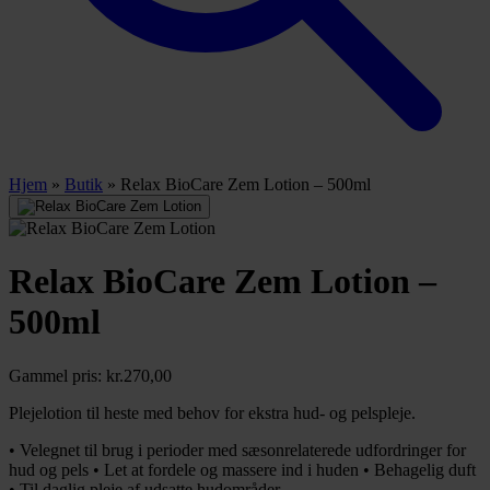
Hjem
»
Butik
»
Relax BioCare Zem Lotion – 500ml
Relax BioCare Zem Lotion –
500ml
Gammel pris:
kr.
270,00
Plejelotion til heste med behov for ekstra hud- og pelspleje.
• Velegnet til brug i perioder med sæsonrelaterede udfordringer for
hud og pels • Let at fordele og massere ind i huden • Behagelig duft
• Til daglig pleje af udsatte hudområder