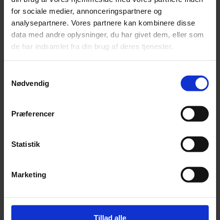
for sociale medier, annonceringspartnere og
analysepartnere. Vores partnere kan kombinere disse
data med andre oplysninger, du har givet dem, eller som
de har indsamlet fra din brug af deres tjenester.
Samtykkevalg
Nødvendig
Præferencer
KovaLine Fur Condition (Balsam) - 500 ml
Statistik
Pris:
kr.
149,00
Marketing
Tilføj til kurv
Tillad alle