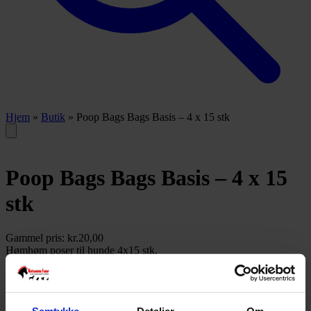
Hjem
»
Butik
»
Poop Bags Bags Basis – 4 x 15 stk
Poop Bags Bags Basis – 4 x 15
stk
Gammel pris:
kr.
20,00
Hømhøm poser til hunde 4x15 stk.
Ikke på lager
Denne vare er desværre udsolgt.
Varenummer:
5400585060898