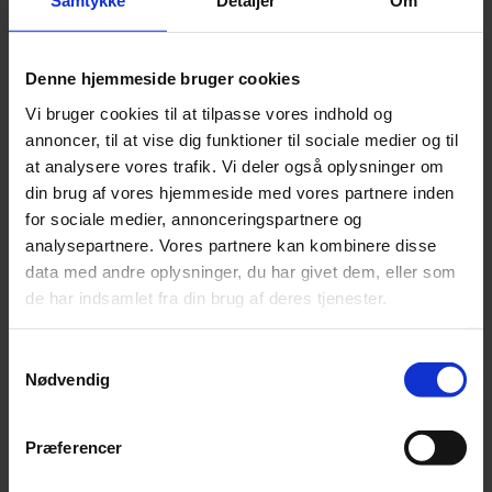
Samtykke
Detaljer
Om
Varekategori:
Hund
,
Tilbehør og pleje til hunde
,
Træning og gåtur
Varebeskrivelse
Produktinformation
Denne hjemmeside bruger cookies
Material: PE polyethylene
4 rolls with 15 bags with a thickness of 10 microns
Vi bruger cookies til at tilpasse vores indhold og
A bag measures 320 x 220 mm
annoncer, til at vise dig funktioner til sociale medier og til
SKU
5400585060898
at analysere vores trafik. Vi deler også oplysninger om
Weight
0,3 kg
din brug af vores hjemmeside med vores partnere inden
for sociale medier, annonceringspartnere og
Relaterede produkter
analysepartnere. Vores partnere kan kombinere disse
data med andre oplysninger, du har givet dem, eller som
de har indsamlet fra din brug af deres tjenester.
Førerline soft læder - SORT - 12mm x 120 cm.
Samtykkevalg
Pris:
kr.
129,00
Nødvendig
Præferencer
Tilføj til kurv