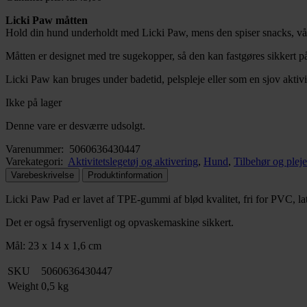
Licki Paw måtten
Hold din hund underholdt med Licki Paw, mens den spiser snacks, vå
Måtten er designet med tre sugekopper, så den kan fastgøres sikkert på 
Licki Paw kan bruges under badetid, pelspleje eller som en sjov akti
Ikke på lager
Denne vare er desværre udsolgt.
Varenummer:
5060636430447
Varekategori:
Aktivitetslegetøj og aktivering
,
Hund
,
Tilbehør og pleje
Varebeskrivelse
Produktinformation
Licki Paw Pad er lavet af TPE-gummi af blød kvalitet, fri for PVC, lat
Det er også fryservenligt og opvaskemaskine sikkert.
Mål: 23 x 14 x 1,6 cm
SKU
5060636430447
Weight
0,5 kg