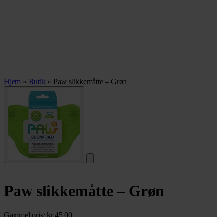
Hjem
»
Butik
»
Paw slikkemåtte – Grøn
Paw slikkemåtte – Grøn
Gammel pris:
kr.
45,00