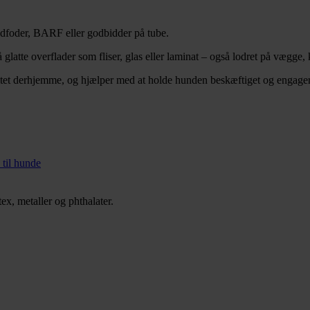
dfoder, BARF eller godbidder på tube.
glatte overflader som fliser, glas eller laminat – også lodret på vægge, k
vitet derhjemme, og hjælper med at holde hunden beskæftiget og engager
 til hunde
ex, metaller og phthalater.