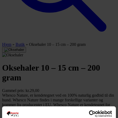
Hjem
»
Butik
»
Oksehaler 10 – 15 cm – 200 gram
Oksehaler 10 – 15 cm – 200
gram
Gammel pris:
kr.
29,00
Whesco Nature, er kendetegnet ved en 100% naturlig godbid til din
hund. Whesco Nature findes i mange forskellige varianter og
kommer fra producenter i EU. Whesco Nature er kendetegnet for
kvalitet og 100% naturligt.
Kun 1 tilbage på lager