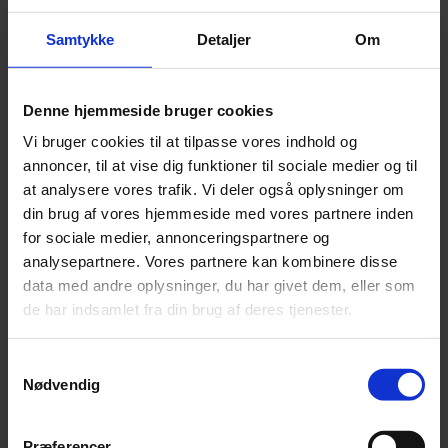
Tilføj til kurv
Samtykke
Detaljer
Om
Varenummer:
5710525089699
Varekategori:
Godbidder og snacks
,
Hund
,
Kornfrie Tyggesnacks
,
Naturlige Tyggesnacks
Varebeskrivelse
Produktinformation
Denne hjemmeside bruger cookies
Oksehaler
Vi bruger cookies til at tilpasse vores indhold og
100% naturlige.
annoncer, til at vise dig funktioner til sociale medier og til
Analyse:
at analysere vores trafik. Vi deler også oplysninger om
Råprotein 64%, Råfedt 16%, Råaske 4,36%
din brug af vores hjemmeside med vores partnere inden
for sociale medier, annonceringspartnere og
SKU
5710525089699
analysepartnere. Vores partnere kan kombinere disse
Weight
0,3 kg
data med andre oplysninger, du har givet dem, eller som
Relaterede produkter
de har indsamlet fra din brug af deres tjenester.
Samtykkevalg
Nødvendig
Kornfri bløde snacks med Laks - 500 gram
Pris:
kr.
45,00
Præferencer