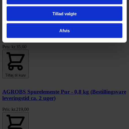
Tillad valgte
Tilføj til kurv
Afvis
Himalaya Saltsten - 1 - 1½kg
Pris:
kr.
35,00
Tilføj til kurv
AGROBS Spurelemente Pur - 0,8 kg (Bestillingsvare
leveringstid ca. 2 uger)
Pris:
kr.
219,00