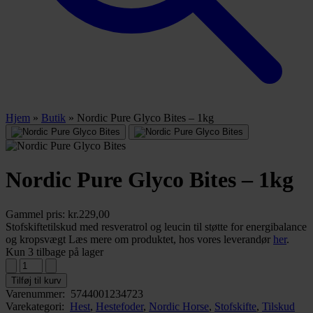
Hjem
»
Butik
»
Nordic Pure Glyco Bites – 1kg
Nordic Pure Glyco Bites – 1kg
Gammel pris:
kr.
229,00
Stofskiftetilskud med resveratrol og leucin til støtte for energibalance
og kropsvægt Læs mere om produktet, hos vores leverandør
her
.
Kun 3 tilbage på lager
Tilføj til kurv
Varenummer:
5744001234723
Varekategori:
Hest
,
Hestefoder
,
Nordic Horse
,
Stofskifte
,
Tilskud