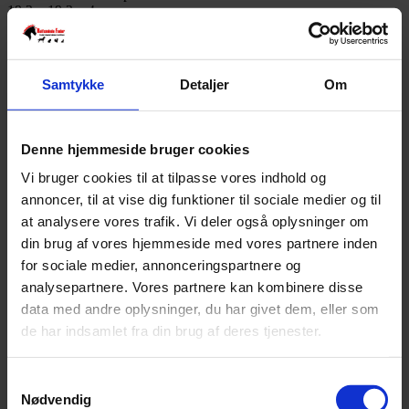
19,2 x 19,2 x 4 cm
Ikke på lager
Denne vare er desværre udsolgt.
Samtykke
Detaljer
Om
Varenummer:
7000241012452
Varekategori:
Aktivitetslegetøj og aktivering
,
Hund
,
Mad- og
vandskåle
,
Tilbehør og pleje til hunde
Varebeskrivelse
Produktinformation
Denne hjemmeside bruger cookies
Slikkemåtte til hund og kat
Vi bruger cookies til at tilpasse vores indhold og
Fastgør måtten med sugekoppen for at undgå, at den løsner
annoncer, til at vise dig funktioner til sociale medier og til
sig under brug.
at analysere vores trafik. Vi deler også oplysninger om
Kan bruges på glatte gulve og vægge
Lavet af silikone
din brug af vores hjemmeside med vores partnere inden
Tåler opvaskemaskine
for sociale medier, annonceringspartnere og
Advarsel: Dette er ikke et tyggelegetøj. Hold hunden under opsyn.
analysepartnere. Vores partnere kan kombinere disse
data med andre oplysninger, du har givet dem, eller som
SKU
7000241012452
de har indsamlet fra din brug af deres tjenester.
Weight
1 kg
Relaterede produkter
Samtykkevalg
Nødvendig