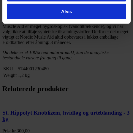
Natrium 0,13 %
Stivelse 0,7 %
Sukker 1,3 %
Afvis
Bemærk venligst:
Den særlige råvaresammensætning i Nordic
Muscle Aid er meget hygroskopisk (vandtiltrækkende), og vi har
valgt ikke at tilføje syntetiske tilsætningsstoffer. Derfor er det meget
vigtigt at Nordic Musle Aid altid opbevares i lukket emballage.
Holdbarhed efter åbning: 3 måneder.
Da dette er et 100% rent naturprodukt, kan de analytiske
bestanddele variere fra gang til gang.
SKU
5744001230480
Weight
1,2 kg
Relaterede produkter
St. Hippolyt Knoblizem, hvidløg og urteblanding - 3
kg
Pris:
kr.
300,00