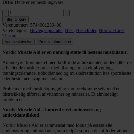
OBS!
Dette er en bestillingsvare
Tilføj til kurv
Varenummer:
5744001230480
Varekategori:
Bevægeapparatet
,
Hest
,
Hestefoder
,
Nordic Horse
,
Tilskud
Varebeskrivelse
Produktinformation
Nordic Muscle Aid er en naturlig støtte til hestens muskulatur.
Aminosyrer kombineret med kraftfulde antioxidanter, understøtter de
arbejdende muskler og er med til at øge muskelopbygning,
træningstolerance, udholdenhed og muskelrestitution hos sportsheste
eller heste med svag muskulatur.
Problemer med muskelopbygning kan forekomme selv med en
tilstrækkelig tilførsel af vitaminer og mineraler. Et almindeligt
problem er
Nordic Muscle Aid – koncentreret aminosyre- og
antioxidanttilskud
Nordic Muscle Aid er sammensat med fokus på essentielle
aminosyrer og antioxidanter, som indgår som en del af foderrationen