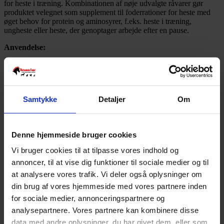
for heste i træning. Kombinationen af nøje udvalgte råvarer gør
produktet velegnet som supplement til foderrationer for heste med
øget behov for protein og aminosyrer, f.eks. heste i træning,
ungheste eller heste, der genoptager arbejde efter en pause.
Anvendelse:
Heste i træning
Ungheste i opstart af træning
Heste med behov for ekstra aminosyrer
Samtykke
Detaljer
Om
Nordic Horses foderanvisning:
Daglig støtte: 5–10 g pr. 100 kg hest pr. dag
Denne hjemmeside bruger cookies
I perioder med øget træningsintensitet: 10–15 g pr. 100 kg
Vi bruger cookies til at tilpasse vores indhold og
hest pr. dag
annoncer, til at vise dig funktioner til sociale medier og til
at analysere vores trafik. Vi deler også oplysninger om
Fordeles over alle fodringer. Kontakt os ved behov for
vejledning.
din brug af vores hjemmeside med vores partnere inden
for sociale medier, annonceringspartnere og
Ved øget behov: 10-20 g pr. 100 kg hest pr. dag. Kontakt os
analysepartnere. Vores partnere kan kombinere disse
for vejledning.
data med andre oplysninger, du har givet dem, eller som