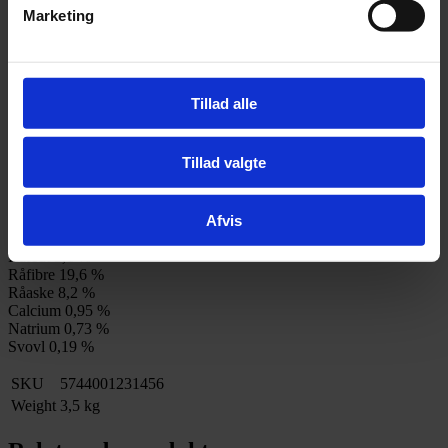
Marketing
Det kan være en god ide med to årlige kure. Forår og efterår er
oplagte tidspunkter.
Bør ikke anvendes til drægtige eller diegivende hopper.
Tillad alle
1 stk. måleske = ca. 25g
Sammensætning:
Tillad valgte
Marietidselfrø, johannesbrød, artiskok, brændenælde,
mælkebøtterod, røllike, guduchi.
Afvis
Indholdsstoffer:
Råprotein 12,6 %
Råfedt 3,1 %
Råfibre 19,6 %
Råaske 8,2 %
Calcium 0,95 %
Natrium 0,73 %
Svovl 0,19 %
SKU
5744001231456
Weight
3,5 kg