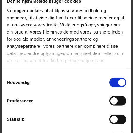
Denne hjemmeside bruger cookies
Produktet er velegnet til heste, hvor man ønsker at støtte leverens
Vi bruger cookies til at tilpasse vores indhold og
naturlige funktion. En sund lever kan bidrage til, at hesten har gode
annoncer, til at vise dig funktioner til sociale medier og til
forudsætninger for:
at analysere vores trafik. Vi deler også oplysninger om
Normale vævsfunktioner
din brug af vores hjemmeside med vores partnere inden
for sociale medier, annonceringspartnere og
Hudens velvære
analysepartnere. Vores partnere kan kombinere disse
Sundhed i hove og lameller
data med andre oplysninger, du har givet dem, eller som
de har indsamlet fra din brug af deres tjenester.
Opretholdelse af kroppens antioxidantniveauer
Støtte af hestens generelle stofskifte og trivsel
Samtykkevalg
Bemærk venligst:
Da Nordic Horse produkterne er 100% naturlige
Nødvendig
og uden tilsætningsstoffer, bør de opbevares tørt, køligt og ikke i
direkte sollys.
Præferencer
Da dette er et 100% rent naturprodukt, kan de analytiske
bestanddele variere fra gang til gang
Nordic Horses foderanvisning:
Statistik
10g pr 100 kg hest
Gives som kur i 30-90 dage. Eller følg dyrlægens anvisning.