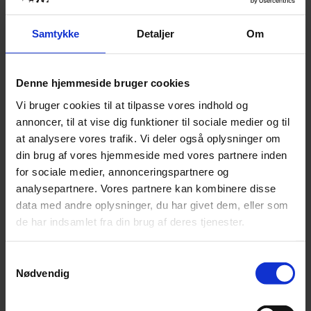
med mesh over ørerne, har et hævet mesh-indlæg med god plads
over øjnene og hul til pandelokken. Blokerer 98% UV-stråler.
Findes i 6 størrelser: Mini, Small Pony, Pony, Cob, Full og X-Full
Samtykke
Detaljer
Om
(normal i størrelsen)
Kun 1 tilbage på lager
Tilføj til kurv
Denne hjemmeside bruger cookies
Varenummer:
9355776090269
Vi bruger cookies til at tilpasse vores indhold og
Varekategori:
Fluebeskyttelse
,
Hest
,
Udstyr og pleje til hest
,
Udstyr
til hest
annoncer, til at vise dig funktioner til sociale medier og til
Varebeskrivelse
Produktinformation
at analysere vores trafik. Vi deler også oplysninger om
din brug af vores hjemmeside med vores partnere inden
for sociale medier, annonceringspartnere og
SKU
9355776090269
analysepartnere. Vores partnere kan kombinere disse
Weight
0,5 kg
data med andre oplysninger, du har givet dem, eller som
de har indsamlet fra din brug af deres tjenester.
Relaterede produkter
Samtykkevalg
Nødvendig
Grime Str. Pony - Sort