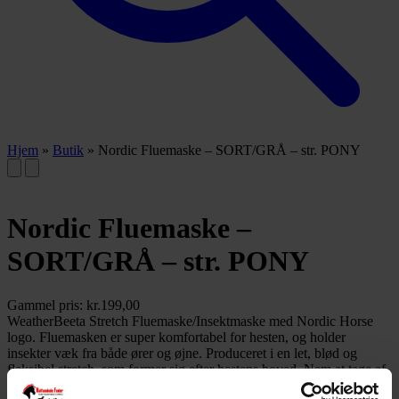
Hjem
»
Butik
»
Nordic Fluemaske – SORT/GRÅ – str. PONY
Nordic Fluemaske –
SORT/GRÅ – str. PONY
Gammel pris:
kr.
199,00
WeatherBeeta Stretch Fluemaske/Insektmaske med Nordic Horse
logo. Fluemasken er super komfortabel for hesten, og holder
insekter væk fra både ører og øjne. Produceret i en let, blød og
fleksibel stretch, som former sig efter hestens hoved. Nem at tage af
og på - lukkes med lynlås og velcro under kæben. Insektmasken er