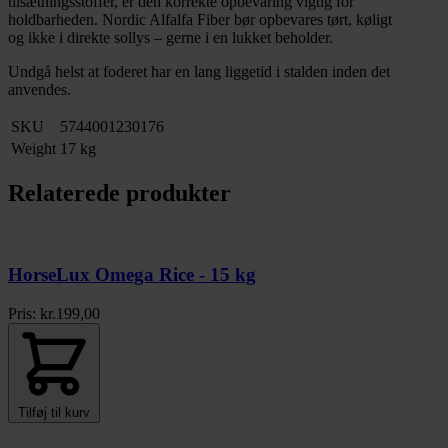
tilsætningsstoffer, er den korrekte opbevaring vigtig for
holdbarheden. Nordic Alfalfa Fiber bør opbevares tørt, køligt
og ikke i direkte sollys – gerne i en lukket beholder.
Undgå helst at foderet har en lang liggetid i stalden inden det
anvendes.
SKU
5744001230176
Weight
17 kg
Relaterede produkter
HorseLux Omega Rice - 15 kg
Pris:
kr.
199,00
Tilføj til kurv