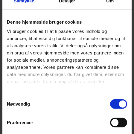
Samtykke
Detaljer
Om
Hos langt de fleste heste kan
Alfalfa Fiber med fordel bruges som
dagligt tilskud
for at give ekstra fibre og øget tyggetid. Det høje
indhold af protein og fibre gør produktet velegnet til heste, der har
brug for et
ekstra energitilskud og fiber
i deres kost.
Denne hjemmeside bruger cookies
Sammensætning:
Vi bruger cookies til at tilpasse vores indhold og
annoncer, til at vise dig funktioner til sociale medier og til
Yderst skånsomt tørret og bearbejdet Lucerne, for at beholde de
at analysere vores trafik. Vi deler også oplysninger om
gode næringsstoffer.
Lucerne piller (blad delene)
din brug af vores hjemmeside med vores partnere inden
Rig på organisk bundende mineraler og vitaminer.
for sociale medier, annonceringspartnere og
Hørfrøolie
analysepartnere. Vores partnere kan kombinere disse
Melasse
data med andre oplysninger, du har givet dem, eller som
Anvendelse:
de har indsamlet fra din brug af deres tjenester.
Nordic Alfalfa Fiber
kan med fordel hel eller delvis erstatte hestens
kornmængde, således at den daglige fodermængde, får et lavere
Samtykkevalg
indhold af stivelse. Dette bidrager til øget udholdenhed og en god
Nødvendig
præstation. Fiber er en vigtig del af hestens daglige fødeindtag. Det
hjælper til en god og sund fordøjelse og giver den vigtige tyggetid,
hesten har behov for.
Præferencer
Nordic Horse foderanvisning: