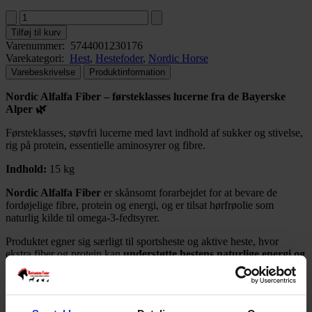
Tilføj til kurv
Varenummer:
5744001230176
Varekategori:
Hest
,
Hestefoder
,
Nordic Horse
Varebeskrivelse
Produktinformation
Nordic Alfalfa Fiber – førsteklasses lucerne fra de Bayerske
Alper 🌿
Førsteklasses, støvfri lucerne med lavt indhold af sukker og stivelse,
rig på protein, essentielle aminosyrer og fibre.
Indhold:
15 kg
Nordic Alfalfa Fiber
er skånsomt forarbejdet for at bevare de
fordøjelige fibre, protein og energi, og er tilsat hørfrøolie som
naturlig kilde til omega-3-fedtsyrer.
Produktet egner sig særligt til sportsheste og aktive heste, hvor
ekstra fiber og protein kan
understøtte hestens naturlige energi og
muskelopbygning
. Alfalfa Fiber kan også bruges til avlshopper, føl
og ungheste som
supplerende tilskud
, hvor man ønsker at støtte
vækst og udvikling gennem fodringen.