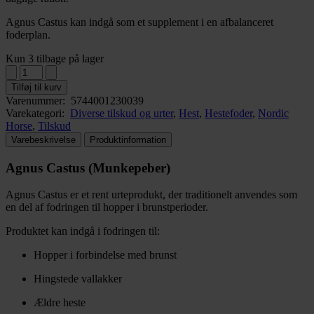
Agnus Castus kan indgå som et supplement i en afbalanceret
foderplan.
Kun 3 tilbage på lager
Tilføj til kurv
Varenummer:
5744001230039
Varekategori:
Diverse tilskud og urter
,
Hest
,
Hestefoder
,
Nordic
Horse
,
Tilskud
Varebeskrivelse
Produktinformation
Agnus Castus (Munkepeber)
Agnus Castus er et rent urteprodukt, der traditionelt anvendes som
en del af fodringen til hopper i brunstperioder.
Produktet kan indgå i fodringen til:
Hopper i forbindelse med brunst
Hingstede vallakker
Ældre heste