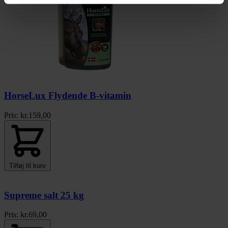
HorseLux Flydende B-vitamin
Pris:
kr.
159,00
Tilføj til kurv
Supreme salt 25 kg
Pris:
kr.
69,00