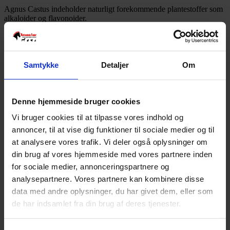
Agnus Castus indeholder naturligt forekommende plantestoffer som
alkaloider og flavonoider.
Sammensætning
100 % Agnus Castus
Samtykke
Detaljer
Om
Foderanvisning
3 g pr. 100 kg kropsvægt pr. dag
Denne hjemmeside bruger cookies
SKU
5744001230039
Vi bruger cookies til at tilpasse vores indhold og
Weight
3,5 kg
annoncer, til at vise dig funktioner til sociale medier og til
at analysere vores trafik. Vi deler også oplysninger om
Relaterede produkter
din brug af vores hjemmeside med vores partnere inden
for sociale medier, annonceringspartnere og
analysepartnere. Vores partnere kan kombinere disse
data med andre oplysninger, du har givet dem, eller som
de har indsamlet fra din brug af deres tjenester.