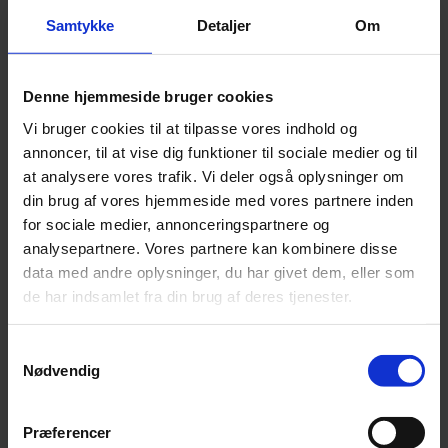
5 på lager
Samtykke
Detaljer
Om
Tilføj til kurv
Varenummer:
5710525031230
Varekategori:
Godbidder og snacks
,
Hund
,
Kornfrie
Denne hjemmeside bruger cookies
træningsgodbidder
,
Naturlige Træningsgodbidder
Varebeskrivelse
Produktinformation
Vi bruger cookies til at tilpasse vores indhold og
annoncer, til at vise dig funktioner til sociale medier og til
Råprotein 55,70%, Råolie & fedtstoffer 16,10%, Råaske 15,30%,
at analysere vores trafik. Vi deler også oplysninger om
Råfibre 2,00%, Vand 9,60%.
din brug af vores hjemmeside med vores partnere inden
SKU
5710525031230
for sociale medier, annonceringspartnere og
Weight
0,2 kg
analysepartnere. Vores partnere kan kombinere disse
data med andre oplysninger, du har givet dem, eller som
Relaterede produkter
de har indsamlet fra din brug af deres tjenester.
Samtykkevalg
Hele Okseluftrør ca. 40 cm - 1 stk.
Nødvendig
Pris:
kr.
29,00
Præferencer