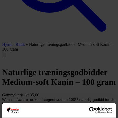
Hjem
»
Butik
»
Naturlige træningsgodbidder Medium-soft Kanin –
100 gram
Naturlige træningsgodbidder
Medium-soft Kanin – 100 gram
Gammel pris:
kr.
35,00
Whesco Nature, er kendetegnet ved en 100% naturlig godbid for din
hund.
Whesco Nature findes i mange forskellige varianter og kommer fra
producent i EU.
Whesco Nature er kendetegnet for kvalitet og 100% naturligt.