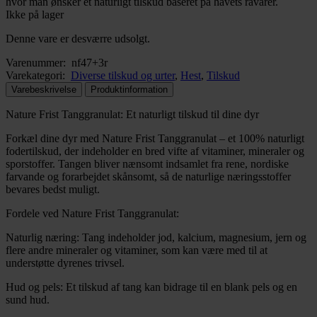
hvor man ønsker et naturligt tilskud baseret på havets råvarer.
Ikke på lager
Denne vare er desværre udsolgt.
Varenummer:
nf47+3r
Varekategori:
Diverse tilskud og urter
,
Hest
,
Tilskud
Varebeskrivelse
Produktinformation
Nature Frist Tanggranulat: Et naturligt tilskud til dine dyr
Forkæl dine dyr med Nature Frist Tanggranulat – et 100% naturligt
fodertilskud, der indeholder en bred vifte af vitaminer, mineraler og
sporstoffer. Tangen bliver nænsomt indsamlet fra rene, nordiske
farvande og forarbejdet skånsomt, så de naturlige næringsstoffer
bevares bedst muligt.
Fordele ved Nature Frist Tanggranulat:
Naturlig næring: Tang indeholder jod, kalcium, magnesium, jern og
flere andre mineraler og vitaminer, som kan være med til at
understøtte dyrenes trivsel.
Hud og pels: Et tilskud af tang kan bidrage til en blank pels og en
sund hud.