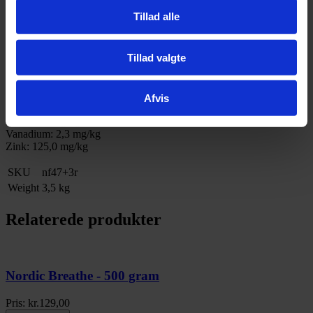
Barium: 35,0 mg/kg
Tillad alle
Kobolt: 5,5 mg/kg*
Kobber: 5,5 mg/kg
Fluor: 200,0 mg/kg
Tillad valgte
Jern: 575,0 mg/kg
Mangan: 30,0 mg/kg
Jod: 600,0 mg/kg
Molybdæn: 0,6 mg/kg
Afvis
Nikkel: 3,5 mg/kg
Selen: 0,1 mg/kg
Vanadium: 2,3 mg/kg
Zink: 125,0 mg/kg
SKU
nf47+3r
Weight
3,5 kg
Relaterede produkter
Nordic Breathe - 500 gram
Pris:
kr.
129,00