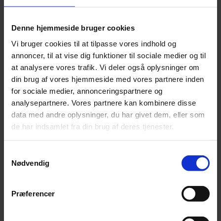
Varekategori:
Stald/fold
,
Staldtilbehør
Varebeskrivelse
Produktinformation
Denne hjemmeside bruger cookies
Er hovedet til din spångreb gået i stykker? Så kan du her købe et nyt
og genbruge skaftet
Vi bruger cookies til at tilpasse vores indhold og
annoncer, til at vise dig funktioner til sociale medier og til
SKU
5703156162428
at analysere vores trafik. Vi deler også oplysninger om
Weight
2 kg
din brug af vores hjemmeside med vores partnere inden
Relaterede produkter
for sociale medier, annonceringspartnere og
analysepartnere. Vores partnere kan kombinere disse
data med andre oplysninger, du har givet dem, eller som
de har indsamlet fra din brug af deres tjenester.
Flexspand Ass.farver - 65 ltr
Pris:
kr.
169,00
Samtykkevalg
Nødvendig
Præferencer
Tilføj til kurv
-50%