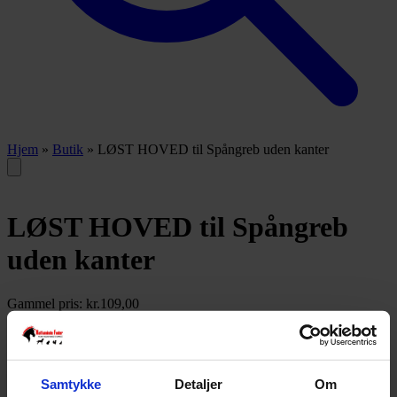
Hjem
»
Butik
»
LØST HOVED til Spångreb uden kanter
LØST HOVED til Spångreb
uden kanter
Gammel pris:
kr.
109,00
Løst hoved til Spångreb
Kun 2 tilbage på lager
Tilføj til kurv
Samtykke
Detaljer
Om
Varenummer:
5703156162428