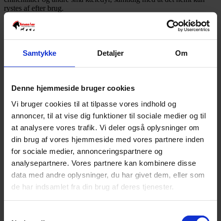
rystes af efter brug.
Også degus, ørkenrotter og hamstere kan have glæde af at tage
sandbad.
Kun 2 tilbage på lager
Samtykke
Detaljer
Om
Tilføj til kurv
Varenummer:
4602533782239
Denne hjemmeside bruger cookies
Varekategori:
Kanin & Gnaver
,
Stald/fold
,
Strøelse
,
Tilbehør og
pleje til gnavere
Vi bruger cookies til at tilpasse vores indhold og
Varebeskrivelse
Produktinformation
annoncer, til at vise dig funktioner til sociale medier og til
Brugsanvisning:
at analysere vores trafik. Vi deler også oplysninger om
Bad din chinchilla mindst tre gange om ugen. Ved høj luftfugtighed
din brug af vores hjemmeside med vores partnere inden
og høje temperaturer bør badning foretages hver dag.
for sociale medier, annonceringspartnere og
Hæld sand i støvbadet 3-5 cm tykt
Badetiden er cirka 30 minutter
analysepartnere. Vores partnere kan kombinere disse
Udskift sandet helt efter det er blevet snavset
data med andre oplysninger, du har givet dem, eller som
de har indsamlet fra din brug af deres tjenester.
SKU
4602533782239
Weight
1,3 kg
Samtykkevalg
Relaterede produkter