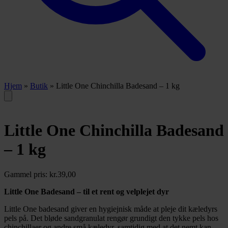
Hjem
»
Butik
»
Little One Chinchilla Badesand – 1 kg
Little One Chinchilla Badesand
– 1 kg
Gammel pris:
kr.
39,00
Little One Badesand – til et rent og velplejet dyr
Little One badesand giver en hygiejnisk måde at pleje dit kæledyrs
pels på. Det bløde sandgranulat rengør grundigt den tykke pels hos
chinchillaer og andre små kæledyr, samtidig med at det nemt kan