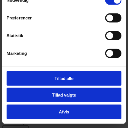
Pris:
kr.
25,00
Præferencer
Statistik
Tilføj til kurv
Marketing
ChemVet DermaOtic Special ørerens - 125 ml
Pris:
kr.
129,00
Tillad alle
Tillad valgte
Tilføj til kurv
Halsbånd soft læder - SORT - 22mm/55cm.
Afvis
Pris:
kr.
120,00