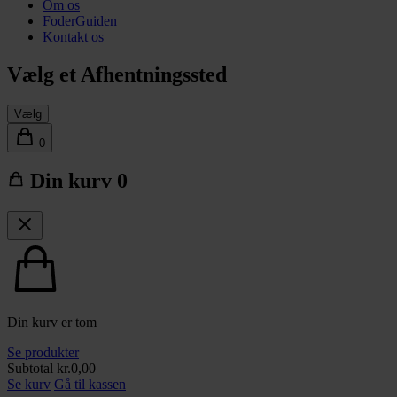
Om os
FoderGuiden
Kontakt os
Vælg et Afhentningssted
Vælg
0
Din kurv
0
Din kurv er tom
Se produkter
Subtotal
kr.
0,00
Se kurv
Gå til kassen