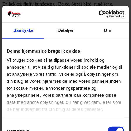
En lækker, fluffy hundeseng . Beige. Super blød, rund seng.
Beroligende og super komfortabel.
Ikke på lager
Denne vare er desværre udsolgt.
Samtykke
Detaljer
Om
Varenummer:
5705833163636
Varekategori:
Hund
,
Hundesenge og puder
,
Tilbehør og pleje til
hunde
Denne hjemmeside bruger cookies
Varebeskrivelse
Produktinformation
Vi bruger cookies til at tilpasse vores indhold og
Skridsikker bund.
Str: Small 50 cm diameter 9 cm høj
annoncer, til at vise dig funktioner til sociale medier og til
Kan vaskes i vaskemaskine
at analysere vores trafik. Vi deler også oplysninger om
Løs pude
din brug af vores hjemmeside med vores partnere inden
SKU
5705833163636
for sociale medier, annonceringspartnere og
Weight
1 kg
analysepartnere. Vores partnere kan kombinere disse
data med andre oplysninger, du har givet dem, eller som
Relaterede produkter
de har indsamlet fra din brug af deres tjenester.
Samtykkevalg
Klikker - assortede farver
Nødvendig